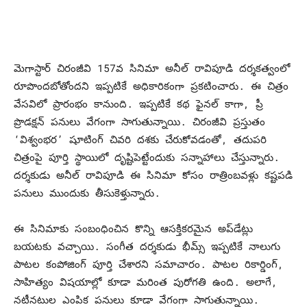
మెగాస్టార్ చిరంజీవి 157వ సినిమా అనీల్ రావిపూడి దర్శకత్వంలో
రూపొందబోతోందని ఇప్పటికే అధికారికంగా ప్రకటించారు. ఈ చిత్రం
వేసవిలో ప్రారంభం కానుంది. ఇప్పటికే కథ ఫైనల్ కాగా, ప్రీ
ప్రొడక్షన్ పనులు వేగంగా సాగుతున్నాయి. చిరంజీవి ప్రస్తుతం
‘విశ్వంభర’ షూటింగ్ చివరి దశకు చేరుకోవడంతో, తదుపరి
చిత్రంపై పూర్తి స్థాయిలో దృష్టిపెట్టేందుకు సన్నాహాలు చేస్తున్నారు.
దర్శకుడు అనీల్ రావిపూడి ఈ సినిమా కోసం రాత్రింబవళ్లు కష్టపడి
పనులు ముందుకు తీసుకెళ్తున్నారు.
ఈ సినిమాకు సంబంధించిన కొన్ని ఆసక్తికరమైన అప్‌డేట్లు
బయటకు వచ్చాయి. సంగీత దర్శకుడు భీమ్స్ ఇప్పటికే నాలుగు
పాటల కంపోజింగ్ పూర్తి చేశారని సమాచారం. పాటల రికార్డింగ్,
సాహిత్యం విషయాల్లో కూడా మరింత పురోగతి ఉంది. అలాగే,
నటీనటుల ఎంపిక పనులు కూడా వేగంగా సాగుతున్నాయి.