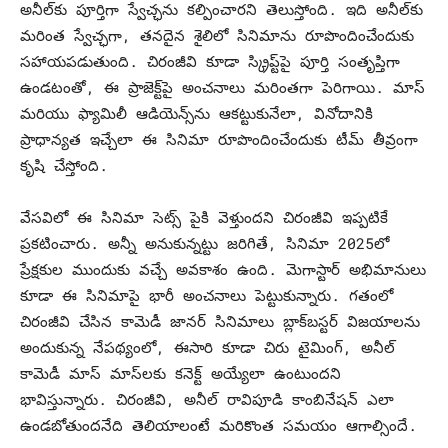
అనీల్‌కు పూర్తిగా స్వేచ్ఛను కల్పించారని తెలుస్తోంది. ఇది అనీల్‌కు
మరింత స్వేచ్ఛగా, తనదైన శైలిలో సినిమాను రూపొందించేందుకు
సహాయపడుతుంది. చిరంజీవి కూడా స్క్రిప్ట్‌పై పూర్తి సంతృప్తిగా
ఉండటంతో, ఈ ప్రాజెక్ట్‌పై అంచనాలు మరింతగా పెరిగాయి. మాస్
మరియు ఫ్యామిలీ ఆడియెన్స్‌ను ఆకట్టుకునేలా, వినోదానికి
ప్రాధాన్యత ఇచ్చేలా ఈ సినిమా రూపొందించేందుకు టీమ్‌ తీవ్రంగా
కృషి చేస్తోంది.
వేసవిలో ఈ సినిమా సెట్స్ పైకి వెళ్తుందని చిరంజీవి ఇప్పటికే
ప్రకటించారు. అన్నీ అనుకున్నట్టు జరిగితే, సినిమా 2025లో
ప్రేక్షకుల ముందుకు వచ్చే అవకాశం ఉంది. మెగాస్టార్ అభిమానులు
కూడా ఈ సినిమాపై భారీ అంచనాలు పెట్టుకున్నారు. గతంలో
చిరంజీవి చేసిన కామెడీ జానర్ సినిమాలు బ్లాక్‌బస్టర్ విజయాలను
అందుకున్న నేపథ్యంలో, ఈసారి కూడా చిరు టైమింగ్, అనీల్
కామెడీ మాస్ మాస్‌లకు కనెక్ట్ అయ్యేలా ఉంటుందని
భావిస్తున్నారు. చిరంజీవి, అనీల్ రావిపూడి కాంబినేషన్ ఎలా
ఉండబోతుందనేది తెలియాలంటే మరికొంత సమయం ఆగాల్సిందే.