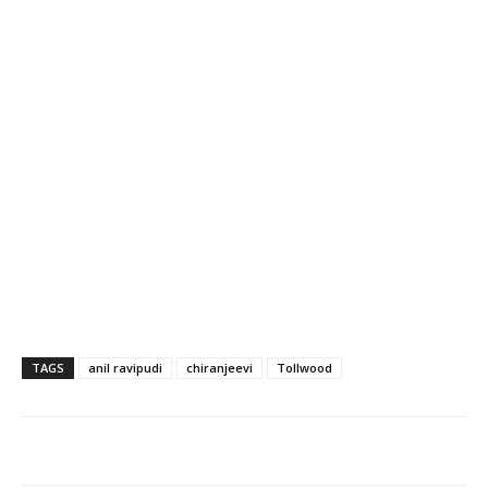
TAGS
anil ravipudi
chiranjeevi
Tollwood