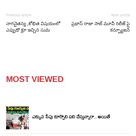
Previous article
Next article
నాగచైతన్య ,శోభిత విషయంలో
ప్రభాస్ రాజా సాబ్ మూవీ రిలీజ్ పై
ఎప్పుడో క్లూ ఇచ్చిన సుమ
కన్ఫ్యూజన్
MOST VIEWED