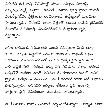
చిరంజీవి గత కొన్ని సినిమాల్లో మాస్, యాక్షన్ చిత్రాలపై
ఎక్కువగా దృష్టి పెట్టారు. అయితే, ఈసారి పూర్తి స్థాయి కామెడీ
ఎంటర్‌టైనర్‌ను ప్రేక్షకులకు అందించాలనే ఉద్దేశ్యంతో ముందుకు
సాగుతున్నారు. చిరంజీవి తాజా చిత్రంలో ఆయన కామెడీ టైమింగ్‌కి
సరిపోయే నటీనటుల్ని ఎంచుకోవడానికి ప్రత్యేకంగా కృషి
చేస్తున్నారు.
అనీల్ రావిపూడి సినిమాలకు మంచి కమర్షియల్ హిట్ రికార్డ్
ఉంది. తక్కువ బడ్జెట్‌తో ఎక్కువ లాభాలను సాధించే విధంగా
సినిమాలు రూపొందించడంలో ఆయన ప్రత్యేకమైన శైలి ఉంది.
భారీ బడ్జెట్ పెట్టి, ఎక్కువ ఖర్చు చేసే సినిమాల కన్నా, తక్కువ
ఖర్చుతోనే ఆదరణ పొందే సినిమాలను రూపొందించడంలో అనీల్
స్ట్రాటజీ ప్రత్యేకంగా ఉంటుంది. ఈ సినిమాలో కూడా అదే విధానం
పాటిస్తున్నారు. అనవసర ఖర్చులు లేకుండా ప్రతీ అంశాన్ని
జాగ్రత్తగా ప్లాన్ చేసుకుంటూ ముందుకు సాగుతున్నారు.
ఈ సినిమాను సాహు గారపాటి నిర్మించబోతున్నారు. నిర్మాత కూడా