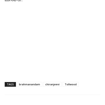
TAGS
brahmanandam
chiranjeevi
Tollwood