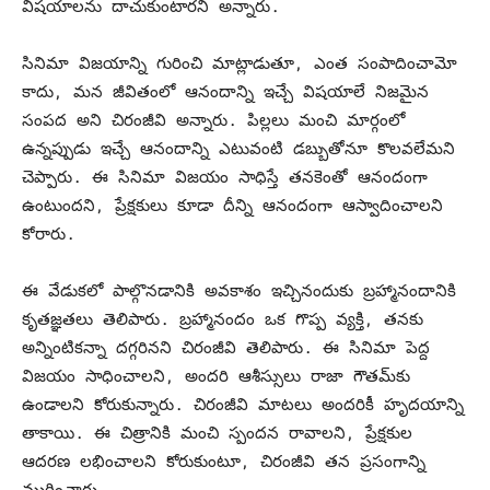
విషయాలను దాచుకుంటారని అన్నారు.
సినిమా విజయాన్ని గురించి మాట్లాడుతూ, ఎంత సంపాదించామో
కాదు, మన జీవితంలో ఆనందాన్ని ఇచ్చే విషయాలే నిజమైన
సంపద అని చిరంజీవి అన్నారు. పిల్లలు మంచి మార్గంలో
ఉన్నప్పుడు ఇచ్చే ఆనందాన్ని ఎటువంటి డబ్బుతోనూ కొలవలేమని
చెప్పారు. ఈ సినిమా విజయం సాధిస్తే తనకెంతో ఆనందంగా
ఉంటుందని, ప్రేక్షకులు కూడా దీన్ని ఆనందంగా ఆస్వాదించాలని
కోరారు.
ఈ వేడుకలో పాల్గొనడానికి అవకాశం ఇచ్చినందుకు బ్రహ్మానందానికి
కృతజ్ఞతలు తెలిపారు. బ్రహ్మానందం ఒక గొప్ప వ్యక్తి, తనకు
అన్నింటికన్నా దగ్గరినని చిరంజీవి తెలిపారు. ఈ సినిమా పెద్ద
విజయం సాధించాలని, అందరి ఆశీస్సులు రాజా గౌతమ్‌కు
ఉండాలని కోరుకున్నారు. చిరంజీవి మాటలు అందరికీ హృదయాన్ని
తాకాయి. ఈ చిత్రానికి మంచి స్పందన రావాలని, ప్రేక్షకుల
ఆదరణ లభించాలని కోరుకుంటూ, చిరంజీవి తన ప్రసంగాన్ని
ముగించారు.