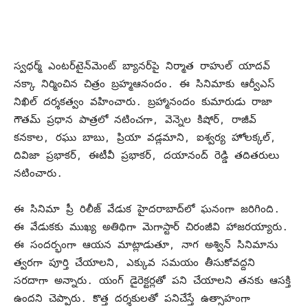
స్వధర్మ్ ఎంటర్‌టైన్‌మెంట్ బ్యానర్‌పై నిర్మాత రాహుల్ యాదవ్
నక్కా నిర్మించిన చిత్రం బ్రహ్మఆనందం. ఈ సినిమాకు ఆర్వీఎస్
నిఖిల్ దర్శకత్వం వహించారు. బ్రహ్మానందం కుమారుడు రాజా
గౌతమ్ ప్రధాన పాత్రలో నటించగా, వెన్నెల కిషోర్, రాజీవ్
కనకాల, రఘు బాబు, ప్రియా వడ్లమాని, ఐశ్వర్య హోలక్కల్,
దివిజా ప్రభాకర్, ఈటీవీ ప్రభాకర్, దయానంద్ రెడ్డి తదితరులు
నటించారు.
ఈ సినిమా ప్రీ రిలీజ్ వేడుక హైదరాబాద్‌లో ఘనంగా జరిగింది.
ఈ వేడుకకు ముఖ్య అతిథిగా మెగాస్టార్ చిరంజీవి హాజరయ్యారు.
ఈ సందర్భంగా ఆయన మాట్లాడుతూ, నాగ అశ్విన్ సినిమాను
త్వరగా పూర్తి చేయాలని, ఎక్కువ సమయం తీసుకోవద్దని
సరదాగా అన్నారు. యంగ్ డైరెక్టర్లతో పని చేయాలని తనకు ఆసక్తి
ఉందని చెప్పారు. కొత్త దర్శకులతో పనిచేస్తే ఉత్సాహంగా