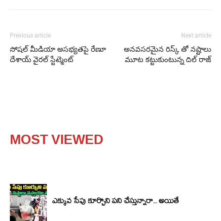
Previous article
Next article
సోషల్ మీడియా అసభ్యతపై రేణూ
అనవసరమైన రిస్క్ తో నష్టాలు
దేశాయ్ వైరల్ స్టేట్మెంట్
మూట కట్టుకుంటున్న దిల్ రాజ్
MOST VIEWED