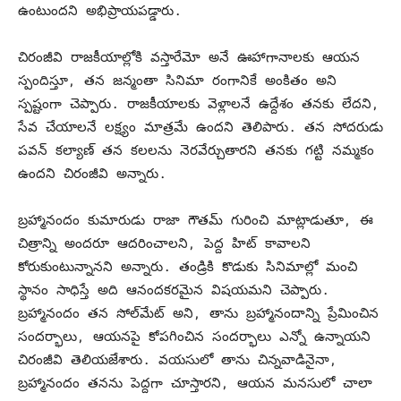
ఉంటుందని అభిప్రాయపడ్డారు.
చిరంజీవి రాజకీయాల్లోకి వస్తారేమో అనే ఊహాగానాలకు ఆయన
స్పందిస్తూ, తన జన్మంతా సినిమా రంగానికే అంకితం అని
స్పష్టంగా చెప్పారు. రాజకీయాలకు వెళ్లాలనే ఉద్దేశం తనకు లేదని,
సేవ చేయాలనే లక్ష్యం మాత్రమే ఉందని తెలిపారు. తన సోదరుడు
పవన్ కల్యాణ్ తన కలలను నెరవేర్చుతారని తనకు గట్టి నమ్మకం
ఉందని చిరంజీవి అన్నారు.
బ్రహ్మానందం కుమారుడు రాజా గౌతమ్ గురించి మాట్లాడుతూ, ఈ
చిత్రాన్ని అందరూ ఆదరించాలని, పెద్ద హిట్ కావాలని
కోరుకుంటున్నానని అన్నారు. తండ్రికి కొడుకు సినిమాల్లో మంచి
స్థానం సాధిస్తే అది ఆనందకరమైన విషయమని చెప్పారు.
బ్రహ్మానందం తన సోల్‌మేట్ అని, తాను బ్రహ్మానందాన్ని ప్రేమించిన
సందర్భాలు, ఆయనపై కోపగించిన సందర్భాలు ఎన్నో ఉన్నాయని
చిరంజీవి తెలియజేశారు. వయసులో తాను చిన్నవాడినైనా,
బ్రహ్మానందం తనను పెద్దగా చూస్తారని, ఆయన మనసులో చాలా