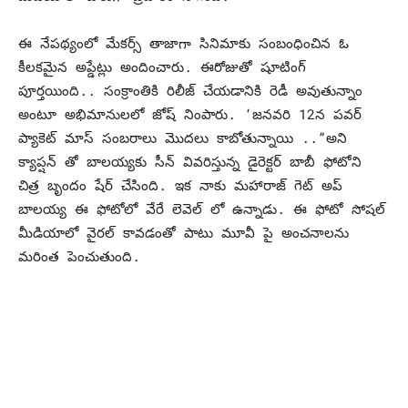
ఈ నేపథ్యంలో మేకర్స్ తాజాగా సినిమాకు సంబంధించిన ఓ
కీలకమైన అప్డేట్లు అందించారు. ఈరోజుతో షూటింగ్
పూర్తయింది.. సంక్రాంతికి రిలీజ్ చేయడానికి రెడీ అవుతున్నాం
అంటూ అభిమానులలో జోష్ నింపారు. ‘జనవరి 12న పవర్
ప్యాకెట్ మాస్ సంబరాలు మొదలు కాబోతున్నాయి ..”అని
క్యాప్షన్ తో బాలయ్యకు సీన్ వివరిస్తున్న డైరెక్టర్ బాబీ ఫోటోని
చిత్ర బృందం షేర్ చేసింది. ఇక నాకు మహారాజ్ గెట్ అప్
బాలయ్య ఈ ఫోటోలో వేరే లెవెల్ లో ఉన్నాడు. ఈ ఫోటో సోషల్
మీడియాలో వైరల్ కావడంతో పాటు మూవీ పై అంచనాలను
మరింత పెంచుతుంది.