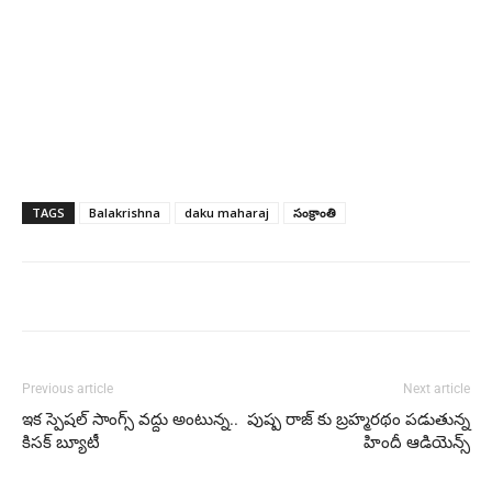
TAGS
Balakrishna
daku maharaj
సంక్రాంతి
Previous article
Next article
ఇక స్పెషల్ సాంగ్స్ వద్దు అంటున్న..
పుష్ప రాజ్ కు బ్రహ్మరథం పడుతున్న
కిసక్ బ్యూటీ
హిందీ ఆడియెన్స్