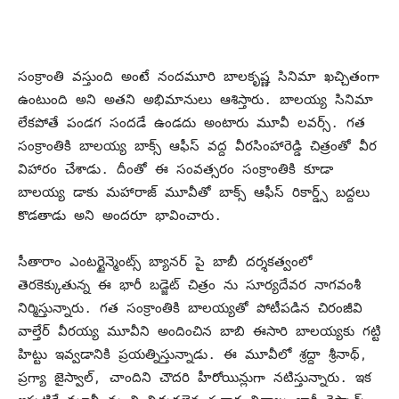
సంక్రాంతి వస్తుంది అంటే నందమూరి బాలకృష్ణ సినిమా ఖచ్చితంగా
ఉంటుంది అని అతని అభిమానులు ఆశిస్తారు. బాలయ్య సినిమా
లేకపోతే పండగ సందడే ఉండదు అంటారు మూవీ లవర్స్. గత
సంక్రాంతికి బాలయ్య బాక్స్ ఆఫీస్ వద్ద వీరసింహారెడ్డి చిత్రంతో వీర
విహారం చేశాడు. దీంతో ఈ సంవత్సరం సంక్రాంతికి కూడా
బాలయ్య డాకు మహారాజ్ మూవీతో బాక్స్ ఆఫీస్ రికార్డ్స్ బద్దలు
కొడతాడు అని అందరూ భావించారు.
సీతారాం ఎంటర్టైన్మెంట్స్ బ్యానర్ పై బాబీ దర్శకత్వంలో
తెరకెక్కుతున్న ఈ భారీ బడ్జెట్ చిత్రం ను సూర్యదేవర నాగవంశీ
నిర్మిస్తున్నారు. గత సంక్రాంతికి బాలయ్యతో పోటీపడిన చిరంజీవి
వాల్తేర్ వీరయ్య మూవీని అందించిన బాబి ఈసారి బాలయ్యకు గట్టి
హిట్టు ఇవ్వడానికి ప్రయత్నిస్తున్నాడు. ఈ మూవీలో శ్రద్దా శ్రీనాథ్,
ప్రగ్యా జైస్వాల్, చాందిని చౌదరి హీరోయిన్లుగా నటిస్తున్నారు. ఇక