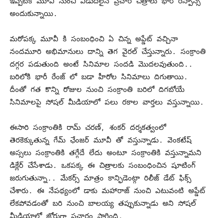
ఇప్పటికే మూవీ నుంచి విడుదలైన ప్రచార చిత్రాలు భారీ రెస్పాన్స్
అందుకున్నాయి.
మరోపక్క మూవీ కి సంబంధించి ఏ చిన్న అప్డేట్ వచ్చినా
నందమూరి అభిమానులు దాన్ని తెగ వైరల్ చేస్తున్నారు. సంక్రాంతి
దగ్గర పడుతుంది అంటే సినిమాల సందడి మొదలవుతుంది..
బరిలోకి భారీ రేంజ్ లో బడా హీరోల సినిమాలు దిగుతాయి.
దీంతో గత కొన్ని రోజుల నుంచి సంక్రాంతి బరిలో దిగబోయే
సినిమాలపై సోషల్ మీడియాలో పలు రకాల వార్తలు వస్తున్నాయి.
ఈసారి సంక్రాంతికి రామ్ చరణ్, శంకర్ దర్శకత్వంలో
తెరకెక్కుతున్న గేమ్‌ ఛేంజర్‌ మూవీ తో వస్తున్నాడు. వెంకటేష్
అస్సలు సంక్రాంతికి తగ్గేదే లేదు అంటూ సంక్రాంతికి వస్తున్నామని
డిక్లేర్ చేసేశాడు. ఒకపక్క ఈ చిత్రాలకు సంబంధించిన షూటింగ్
జరుగుతున్నా.. మేకర్స్ మాత్రం కాన్ఫిడెంట్గా రిలీజ్ డేట్ ఫిక్స్
చేశారు. ఈ నేపథ్యంలో డాకు మహారాజ్ నుంచి ఎటువంటి అప్డేట్
లేకపోవడంతో బరి నుంచి బాలయ్య తప్పుకున్నాడు అని సోషల్
మీడియాలో జోరుగా ప్రచారం సాగింది.