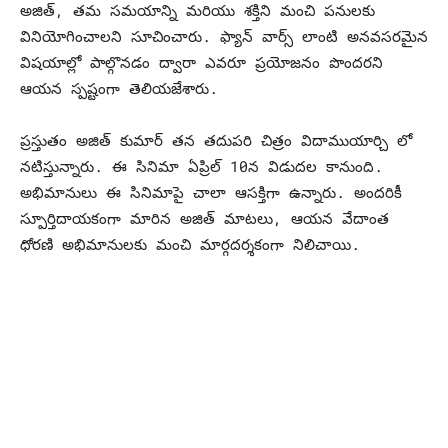
అజిత్, తమ సమయాన్ని మరియు శక్తిని మంచి పనులకు
వినియోగించాలని సూచించారు. ఫ్యాన్ వార్స్ లాంటి అనవసరమైన
విషయాల్లో పాల్గొనడం ద్వారా ఎవరూ ప్రయోజనం పొందరని
ఆయన స్పష్టంగా తెలియజేశారు.
ప్రస్తుతం అజిత్ కుమార్ తన తదుపరి చిత్రం విదాముయార్చి లో
నటిస్తున్నారు. ఈ సినిమా ఏప్రిల్ 10న విడుదల కానుంది.
అభిమానులు ఈ సినిమాపై చాలా ఆసక్తిగా ఉన్నారు. అందరికీ
స్పూర్తిదాయకంగా మారిన అజిత్ మాటలు, ఆయన వేదాంత
ధోరణి అభిమానులకు మంచి మార్గదర్శకంగా నిలిచాయి.