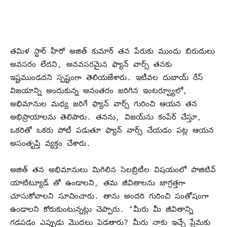
తమిళ స్టార్ హీరో అజిత్ కుమార్ తన పేరుకు ముందు బిరుదులు
అవసరం లేదని, అనవసరమైన ఫ్యాన్ వార్స్ తనకు
ఇష్టముండదని స్పష్టంగా తెలియజేశారు. ఇటీవల దుబాయ్ రేస్
విజయాన్ని అందుకున్న అనంతరం జరిగిన ఇంటర్వ్యూలో,
అభిమానుల మధ్య జరిగే ఫ్యాన్ వార్స్ గురించి ఆయన తన
అభిప్రాయాలను తెలిపారు. తనను, విజయ్‌ను కంపేర్ చేస్తూ,
ఒకరితో ఒకరు పోటీ పడుతూ ఫ్యాన్ వార్స్ చేయడం పట్ల ఆయన
అసంతృప్తి వ్యక్తం చేశారు.
అజిత్ తన అభిమానులు మిగిలిన సెలబ్రిటీల విషయంలో పాజిటివ్
యాటిట్యూడ్ తో ఉండాలని, తమ జీవితాలను జాగ్రత్తగా
చూసుకోవాలని సూచించారు. తాను అందరి గురించి సంతోషంగా
ఉండాలని కోరుకుంటున్నట్లు చెప్పారు. “మీరు మీ జీవితాన్ని
గడపడం ఎప్పుడు మొదలు పెడతారు? మీరు నాకు ఇచ్చే ప్రేమకు