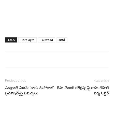
TAGS
Hero ajith
Tollwood
అజిత్
Previous article
Next article
సంక్రాంతి సీజన్‌: ‘డాకు మహారాజ్’
గేమ్ ఛేంజర్ కలెక్షన్స్ పై రామ్ గోపాల్
ప్రమోషన్స్‌పై విమర్శలు
వర్మ సెటైర్