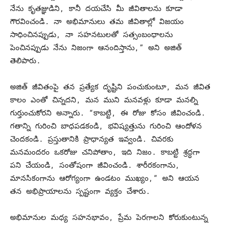
నేను కృతజ్ఞుడిని, కానీ దయచేసి మీ జీవితాలను కూడా
గౌరవించండి. నా అభిమానులు తమ జీవితాల్లో విజయం
సాధించినప్పుడు, నా సహనటులతో సత్సంబంధాలను
పెంచినప్పుడు నేను నిజంగా ఆనందిస్తాను,” అని అజిత్
తెలిపారు.
అజిత్ జీవితంపై తన ప్రత్యేక దృష్టిని పంచుకుంటూ, మన జీవిత
కాలం ఎంతో చిన్నదని, మన ముని మనవళ్లు కూడా మనల్ని
గుర్తుంచుకోరని అన్నారు. “కాబట్టి, ఈ రోజు కోసం జీవించండి.
గతాన్ని గురించి బాధపడకండి, భవిష్యత్తును గురించి ఆందోళన
చెందకండి. ప్రస్తుతానికి ప్రాధాన్యత ఇవ్వండి. చివరకు
మనమందరం ఒకరోజు చనిపోతాం, ఇది నిజం. కాబట్టి శ్రద్ధగా
పని చేయండి, సంతోషంగా జీవించండి. శారీరకంగాను,
మానసికంగాను ఆరోగ్యంగా ఉండటం ముఖ్యం,” అని ఆయన
తన అభిప్రాయాలను స్పష్టంగా వ్యక్తం చేశారు.
అభిమానుల మధ్య సహనభావం, ప్రేమ పెరగాలని కోరుకుంటున్న