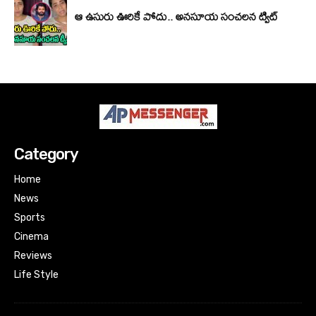
Category
Home
News
Sports
Cinema
Reviews
Life Style