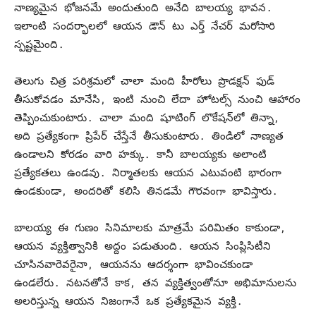
నాణ్యమైన భోజనమే అందుతుంది అనేది బాలయ్య భావన.
ఇలాంటి సందర్భాలలో ఆయన డౌన్ టు ఎర్త్ నేచర్‌ మరోసారి
స్పష్టమైంది.
తెలుగు చిత్ర పరిశ్రమలో చాలా మంది హీరోలు ప్రొడక్షన్ ఫుడ్
తీసుకోవడం మానేసి, ఇంటి నుంచి లేదా హోటల్స్‌ నుంచి ఆహారం
తెప్పించుకుంటారు. చాలా మంది షూటింగ్ లొకేషన్‌లో తిన్నా,
అది ప్రత్యేకంగా ప్రిపేర్ చేస్తేనే తీసుకుంటారు. తిండిలో నాణ్యత
ఉండాలని కోరడం వారి హక్కు. కానీ బాలయ్యకు అలాంటి
ప్రత్యేకతలు ఉండవు. నిర్మాతలకు ఆయన ఎటువంటి భారంగా
ఉండకుండా, అందరితో కలిసి తినడమే గౌరవంగా భావిస్తారు.
బాలయ్య ఈ గుణం సినిమాలకు మాత్రమే పరిమితం కాకుండా,
ఆయన వ్యక్తిత్వానికి అద్దం పడుతుంది. ఆయన సింప్లిసిటీని
చూసినవారెవరైనా, ఆయనను ఆదర్శంగా భావించకుండా
ఉండలేరు. నటనతోనే కాక, తన వ్యక్తిత్వంతోనూ అభిమానులను
అలరిస్తున్న ఆయన నిజంగానే ఒక ప్రత్యేకమైన వ్యక్తి.