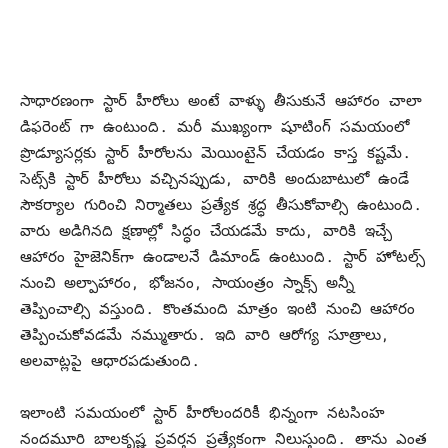
సాధారణంగా స్టార్ హీరోలు అంటే వాళ్ళు తీసుకునే ఆహారం చాలా
డిఫరెంట్ గా ఉంటుంది. మరీ ముఖ్యంగా షూటింగ్ సమయంలో
ప్రొడ్యూసర్లకు స్టార్ హీరోలను మెయింటైన్ చేయడం కాస్త కష్టమే.
సెట్స్‌కి స్టార్ హీరోలు వచ్చినప్పుడు, వారికి అందుబాటులో ఉండే
సౌకర్యాల గురించి నిర్మాతలు ప్రత్యేక శ్రద్ధ తీసుకోవాల్సి ఉంటుంది.
వారు అడిగినది క్షణాల్లో సిద్ధం చేయడమే కాదు, వారికి ఇచ్చే
ఆహారం హైజెనిక్‌గా ఉండాలనే డిమాండ్‌ ఉంటుంది. స్టార్ హోటల్స్
నుంచి అల్పాహారం, భోజనం, సాయంత్రం స్నాక్స్ అన్నీ
తెప్పించాల్సి వస్తుంది. కొంతమంది మాత్రం ఇంటి నుంచి ఆహారం
తెప్పించుకోవడమే నమ్ముతారు. ఇది వారి ఆరోగ్య సూత్రాలు,
అలవాట్లపై ఆధారపడుతుంది.
ఇలాంటి సమయంలో స్టార్ హీరోలందరికీ భిన్నంగా నటసింహ
నందమూరి బాలకృష్ణ ప్రవర్తన ప్రత్యేకంగా నిలుస్తుంది. తాను ఎంత