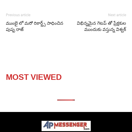
Previous article
Next article
ముంబై లో మరో రికార్డ్స్ సాధించిన
విభిన్నమైన గెటప్ తో ప్రేక్షకుల
పుష్ప రాజ్
ముందుకు వస్తున్న విశ్వక్
MOST VIEWED