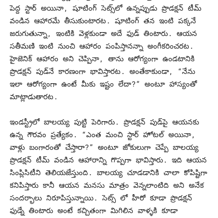
పెద్ద స్టార్ అయినా, షూటింగ్ సెట్స్‌లో ఉన్నప్పుడు ప్రొడక్షన్ టీమ్
వండిన ఆహారమే తీసుకుంటారట. షూటింగ్ తన ఇంటి పక్కనే
జరుగుతున్నా, ఇంటికి వెళ్లకుండా అదే ఫుడ్‌ తింటారు. ఆయన
సతీమణి ఇంటి నుంచి ఆహారం పంపిస్తానన్నా అంగీకరించరట.
హైజెనిక్ ఆహారం అని చెప్పినా, తాను ఆరోగ్యంగా ఉండటానికి
ప్రొడక్షన్ పుడ్‌నే కారణంగా భావిస్తారట. అంతేకాకుండా, “నేను
ఇలా ఆరోగ్యంగా ఉంటే మీకు ఇష్టం లేదా?” అంటూ హాస్యంతో
మాట్లాడుతారట.
ఇండస్ట్రీలో బాలయ్య పుట్టి పెరిగారు. ప్రొడక్షన్ పుడ్‌పై ఆయనకు
ఉన్న గౌరవం ప్రత్యేకం. “ఎంత మంచి స్టార్ హోటల్ అయినా,
వాళ్లు బంగారంతో చేస్తారా?” అంటూ జోకులుగా చెప్పే బాలయ్య
ప్రొడక్షన్ టీమ్ వండిన ఆహారాన్ని గొప్పగా భావిస్తారు. ఇది ఆయన
సింప్లిసిటీని తెలియజేస్తుంది. బాలయ్య చూడడానికి చాలా కోపిష్టిగా
కనిపిస్తారు కానీ ఆయన మనసు మాత్రం వెన్నలాంటిది అని అనేక
సందర్భాలు నిరూపిస్తున్నాయి. సెట్స్ లో హీరో కూడా ప్రొడక్షన్
ఫుడ్నే తింటారు అంటే కచ్చితంగా మిగిలిన వాళ్ళకి కూడా