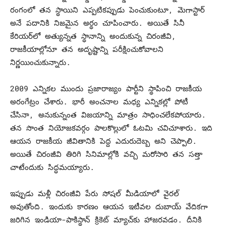
రంగంలో తన స్థాయిని ఎప్పటికప్పుడు పెంచుకుంటూ, మెగాస్టార్
అనే పదానికి నిజమైన అర్థం చూపించారు. అయితే సినీ
కేరియర్‌లో అత్యున్నత స్థానాన్ని అందుకున్న చిరంజీవి,
రాజకీయాల్లోనూ తన అదృష్టాన్ని పరీక్షించుకోవాలని
నిర్ణయించుకున్నారు.
2009 ఎన్నికల ముందు ప్రజారాజ్యం పార్టీని స్థాపించి రాజకీయ
అరంగేట్రం చేశారు. భారీ అంచనాల మధ్య ఎన్నికల్లో పోటీ
చేసినా, అనుకున్నంత విజయాన్ని మాత్రం సాధించలేకపోయారు.
తన సొంత నియోజకవర్గం పాలకొల్లులో ఓటమి చవిచూశారు. ఇది
ఆయన రాజకీయ జీవితానికి పెద్ద ఎదురుదెబ్బ అని చెప్పాలి.
అయితే చిరంజీవి తిరిగి సినిమాల్లోకి వచ్చి మరోసారి తన సత్తా
చాటేందుకు సిద్ధమయ్యారు.
ఇప్పుడు మళ్లీ చిరంజీవి పేరు సోషల్ మీడియాలో వైరల్
అవుతోంది. ఇందుకు కారణం ఆయన ఇటీవల దుబాయ్ వేదికగా
జరిగిన ఇండియా-పాకిస్థాన్ క్రికెట్ మ్యాచ్‌కు హాజరవడం. దీనికి