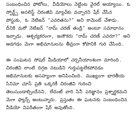
సంబంధించిన ఫోటోలు, వీడియోలు నెట్టింట వైరల్ అయ్యాయి. ఓ
స్పోర్ట్స్ అనలిస్ట్ చిరంజీవి మ్యాచ్‌కు వచ్చారని షేర్ చేసిన
పోస్టుకు, ఓ నెటిజన్ “ఎవరితను?” అని కామెంట్ చేశాడు.
దీనికి మరో నెటిజన్ “రామ్ చరణ్ తండ్రి” అంటూ సమాధానం
ఇచ్చాడు. ఆశ్చర్యకరంగా, ఇంకొకరు “రామ్ చరణ్ ఎవరూ?” అని
అడగడం మెగా అభిమానులను తీవ్రంగా కోపానికి గురి చేసింది.
ఈ సంఘటన సోషల్ మీడియాలో చర్చనీయాంశంగా మారింది.
చిరంజీవి లాంటి దిగ్గజ నటుడిని గుర్తుపట్టలేకపోవడం
అభిమానులకు అసహ్యంగా అనిపించింది. ముఖ్యంగా భారతీయ
సినిమా చూసే ప్రతి ఒక్కరికీ చిరంజీవి గురించి
తెలుసుండాల్సిందేనని, లేదంటే వారి సినీ పరిజ్ఞానం ప్రశ్నార్థకమని
మెగా ఫ్యాన్స్ అంటున్నారు. ప్రస్తుతం ఈ ఘటనకు సంబంధించిన
వీడియో విపరీతంగా షేర్ అవుతోంది.