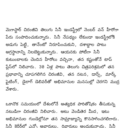
మెగాస్టార్ చిరంజీవి తెలుగు సినీ ఇండస్ట్రీలో నెంబర్ వన్ హీరోగా
పేరు సంపాదించుకున్నారు. సినీ నేపథ్యం లేకుండా ఇండస్ట్రీలోకి
అడుగు పెట్టి, తానేంటో నిరూపించుకుని, దశాబ్దాల పాటు
అగ్రస్థానాన్ని నిలబెట్టుకున్నారు. ఆయనకు పోటీగా సినీ
కుటుంబాలకు చెందిన హీరోలు వచ్చినా, తన కష్టంతోనే టాప్
ప్లేస్‌లో నిలిచారు. 30 ఏళ్ల పాటు తెలుగు చిత్రపరిశ్రమలో తన
ప్రభావాన్ని చూపగలిగిన చిరంజీవి, తన నటన, డాన్స్, మార్క్
ఫైటింగ్, డైలాగ్ డెలివరీతో అభిమానుల మనసుల్లో చెరగని ముద్ర
వేశారు.
ఒకానొక సమయంలో దేశంలోనే అత్యధిక పారితోషికం తీసుకున్న
నటుడిగా చిరంజీవి నిలిచారు. అటు వెండితెర మీద, ఇటు
అభిమానుల గుండెల్లోనూ తన సామ్రాజ్యాన్ని కొనసాగించగలిగారు.
సినీ కెరీర్‌లో ఎన్నో అవార్డులు, రివార్డులు అందుకున్నారు. సినీ