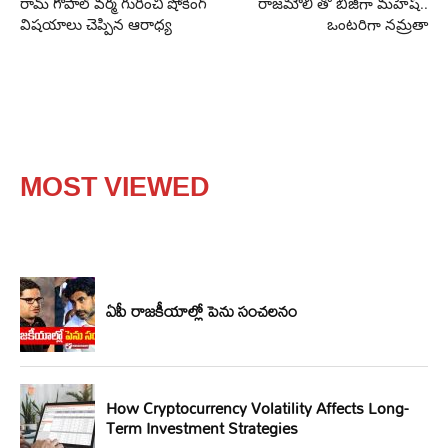
రామ్ గోపాల్ వర్మ గురించి షోకింగ్
రాజమౌలి తో బిజీగా మహేష్..
విషయాలు చెప్పిన ఆరాధ్య
ఒంటరిగా నమ్రతా
MOST VIEWED