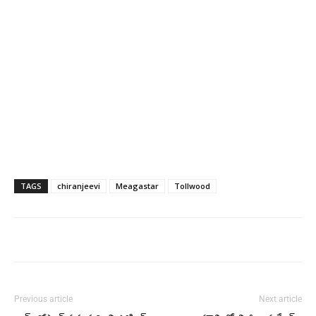
TAGS
chiranjeevi
Meagastar
Tollwood
Previous article
Next article