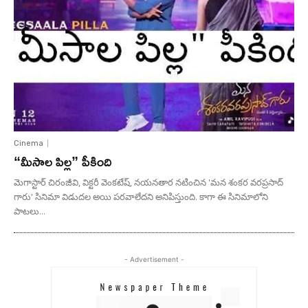
Cinema
“మీసాల పిల్ల” పీకింది
మెగాస్టార్ చిరంజీవి, విక్టరీ వెంకటేష్, నయనతార నటించిన 'మన శంకర వరప్రసాద్
గారు' సినిమా విడుదల అయి పరవాలేదని అనిపిస్తుంది. కాగా ఈ సినిమాలోని
పాటలు...
- Advertisement -