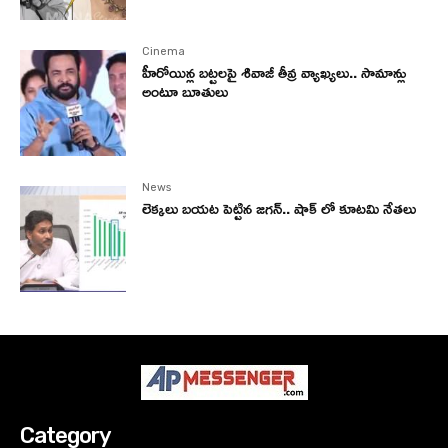
Cinema
హీరోయిన్ల బట్టలపై శివాజీ తీవ్ర వ్యాఖ్యలు.. సామాన్లు
అంటూ బూతులు
News
లెక్కలు బయట పెట్టిన జగన్.. షాక్ లో కూటమి నేతలు
Category