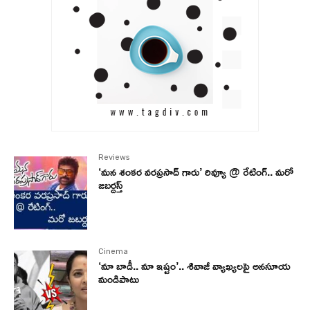
Reviews
‘మన శంకర వరప్రసాద్ గారు’ రివ్యూ @ రేటింగ్.. మరో
జబర్దస్త్
Cinema
‘మా బాడీ.. మా ఇష్టం’.. శివాజీ వ్యాఖ్యలపై అనసూయ
మండిపాటు