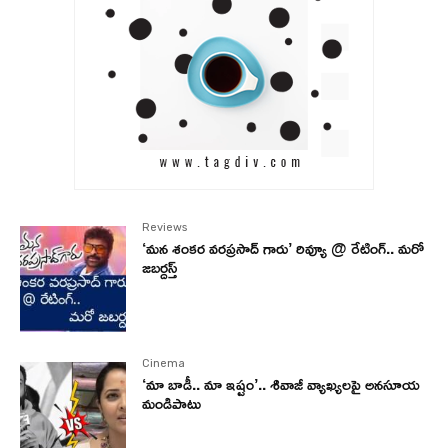
Reviews
‘మన శంకర వరప్రసాద్ గారు’ రివ్యూ @ రేటింగ్.. మరో
జబర్దస్త్
Cinema
‘మా బాడీ.. మా ఇష్టం’.. శివాజీ వ్యాఖ్యలపై అనసూయ
మండిపాటు