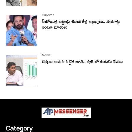
Cinema
హీరోయిన్ల బట్టలపై శివాజీ తీవ్ర వ్యాఖ్యలు.. సామాన్లు
అంటూ బూతులు
News
లెక్కలు బయట పెట్టిన జగన్.. షాక్ లో కూటమి నేతలు
Category