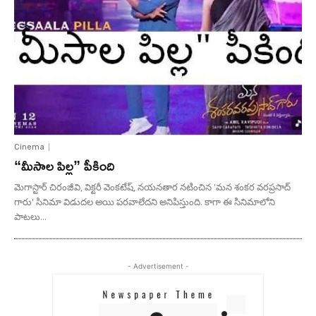
Cinema
“మీసాల పిల్ల” పీకింది
మెగాస్టార్ చిరంజీవి, విక్టరీ వెంకటేష్, నయనతార నటించిన 'మన శంకర వరప్రసాద్
గారు' సినిమా విడుదల అయి పరవాలేదని అనిపిస్తుంది. కాగా ఈ సినిమాలోని
పాటలు...
- Advertisement -