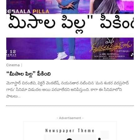
Cinema
“మీసాల పిల్ల” పీకింది
మెగాస్టార్ చిరంజీవి, విక్టరీ వెంకటేష్, నయనతార నటించిన 'మన శంకర వరప్రసాద్
గారు' సినిమా విడుదల అయి పరవాలేదని అనిపిస్తుంది. కాగా ఈ సినిమాలోని
పాటలు...
- Advertisement -