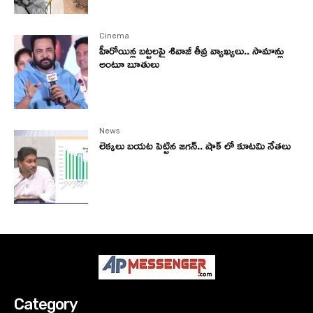
Cinema
హీరోయిన్ల బట్టలపై శివాజీ తీవ్ర వ్యాఖ్యలు.. సామాన్లు
అంటూ బూతులు
News
లెక్కలు బయట పెట్టిన జగన్.. షాక్ లో కూటమి నేతలు
Category