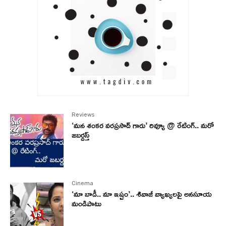
Reviews
‘మన శంకర వరప్రసాద్ గారు’ రివ్యూ @ రేటింగ్.. మరో
జబర్దస్త్
Cinema
‘మా బాడీ.. మా ఇష్టం’.. శివాజీ వ్యాఖ్యలపై అనసూయ
మండిపాటు