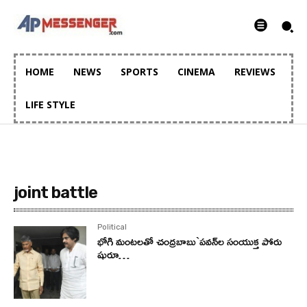
HOME
NEWS
SPORTS
CINEMA
REVIEWS
LIFE STYLE
joint battle
Political
భోగి మంటలతో చంద్రబాబు`పవన్‌ల సంయుక్త పోరు
షురూ…