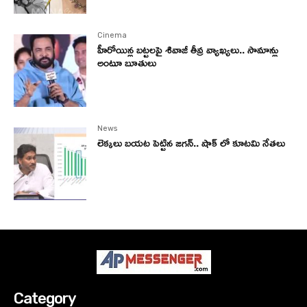
Cinema
హీరోయిన్ల బట్టలపై శివాజీ తీవ్ర వ్యాఖ్యలు.. సామాన్లు
అంటూ బూతులు
News
లెక్కలు బయట పెట్టిన జగన్.. షాక్ లో కూటమి నేతలు
Category