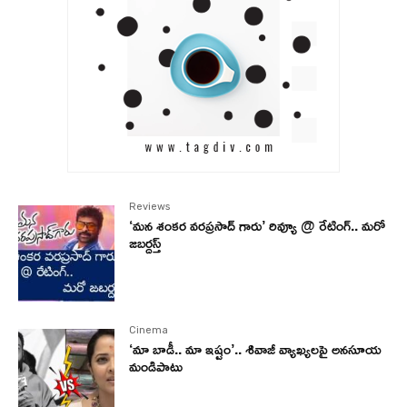
Reviews
‘మన శంకర వరప్రసాద్ గారు’ రివ్యూ @ రేటింగ్.. మరో
జబర్దస్త్
Cinema
‘మా బాడీ.. మా ఇష్టం’.. శివాజీ వ్యాఖ్యలపై అనసూయ
మండిపాటు