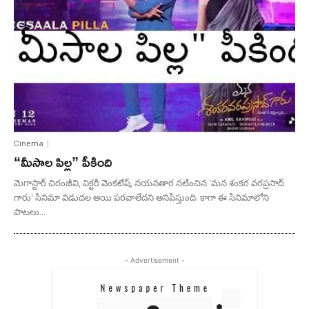
Cinema
“మీసాల పిల్ల” పీకింది
మెగాస్టార్ చిరంజీవి, విక్టరీ వెంకటేష్, నయనతార నటించిన 'మన శంకర వరప్రసాద్
గారు' సినిమా విడుదల అయి పరవాలేదని అనిపిస్తుంది. కాగా ఈ సినిమాలోని
పాటలు...
- Advertisement -