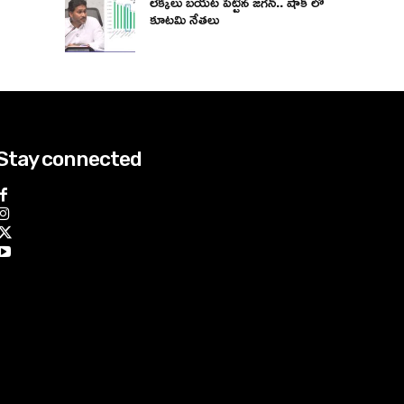
లెక్కలు బయట పెట్టిన జగన్.. షాక్ లో
కూటమి నేతలు
Stay connected