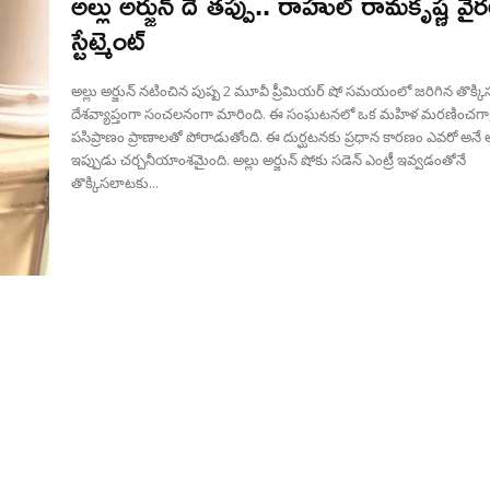
అల్లు అర్జున్ దే తప్పు.. రాహుల్ రామకృష్ణ వైర
స్టేట్మెంట్
అల్లు అర్జున్ నటించిన పుష్ప 2 మూవీ ప్రీమియర్ షో సమయంలో జరిగిన తొక్క
దేశవ్యాప్తంగా సంచలనంగా మారింది. ఈ సంఘటనలో ఒక మహిళ మరణించగా
పసిప్రాణం ప్రాణాలతో పోరాడుతోంది. ఈ దుర్ఘటనకు ప్రధాన కారణం ఎవరో అనే
ఇప్పుడు చర్చనీయాంశమైంది. అల్లు అర్జున్ షోకు సడెన్ ఎంట్రీ ఇవ్వడంతోనే
తొక్కిసలాటకు...