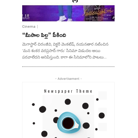
Cinema
“మీసాల పిల్ల” పీకింది
మెగాస్టార్ చిరంజీవి, విక్టరీ వెంకటేష్, నయనతార నటించిన
'మన శంకర వరప్రసాద్ గారు' సినిమా విడుదల అయి
పరవాలేదని అనిపిస్తుంది. కాగా ఈ సినిమాలోని పాటలు...
- Advertisement -