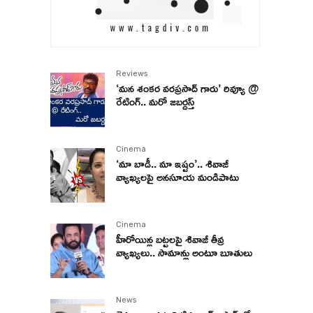
Reviews
‘మన శంకర వరప్రసాద్ గారు’ రివ్యూ @
రేటింగ్.. మరో జబర్దస్త్
Cinema
‘మా బాడీ.. మా ఇష్టం’.. శివాజీ
వ్యాఖ్యలపై అనసూయ మండిపాటు
Cinema
హీరోయిన్ల బట్టలపై శివాజీ తీవ్ర
వ్యాఖ్యలు.. సామాన్లు అంటూ బూతులు
News