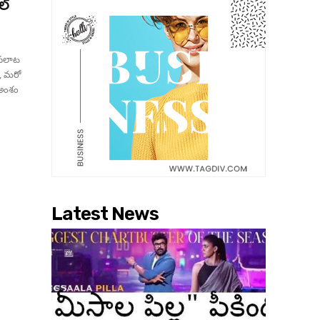
ల్
ిసలాట
, మరో
 అంశం
Latest News