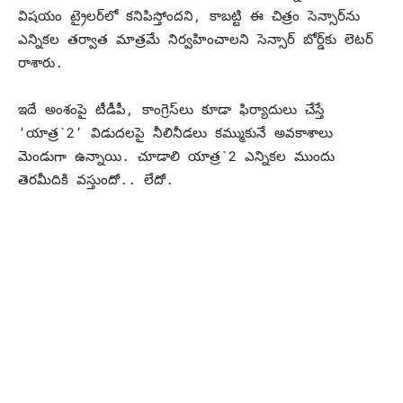
విషయం ట్రైలర్‌లో కనిపిస్తోందని, కాబట్టి ఈ చిత్రం సెన్సార్‌ను
ఎన్నికల తర్వాత మాత్రమే నిర్వహించాలని సెన్సార్‌ బోర్డ్‌కు లెటర్‌
రాశారు.
ఇదే అంశంపై టీడీపీ, కాంగ్రెస్‌లు కూడా ఫిర్యాదులు చేస్తే
‘యాత్ర`2’ విడుదలపై నీలినీడలు కమ్ముకునే అవకాశాలు
మెండుగా ఉన్నాయి. చూడాలి యాత్ర`2 ఎన్నికల ముందు
తెరమీదికి వస్తుందో.. లేదో.