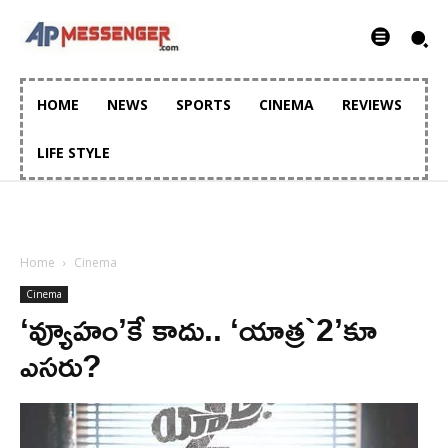
HOME
NEWS
SPORTS
CINEMA
REVIEWS
LIFE STYLE
Home
Cinema
Cinema
‘వ్యూహం’కే కాదు.. ‘యాత్ర`2’కూ
ఎసరు?