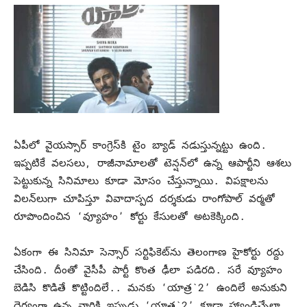
ఏపీలో వైయస్సార్‌ కాంగ్రెస్‌కి టైం బ్యాడ్‌ నడుస్తున్నట్టు ఉంది.
ఇప్పటికే వలసలు, రాజీనామాలతో టెన్షన్‌లో ఉన్న ఆపార్టీని ఆశలు
పెట్టుకున్న సినిమాలు కూడా మోసం చేస్తున్నాయి. విపక్షాలను
విలన్‌లుగా చూపిస్తూ వివాదాస్పద దర్శకుడు రాంగోపాల్‌ వర్మతో
రూపొందించిన ‘వ్యూహం’ కోర్టు కేసులతో అటకెక్కింది.
ఏకంగా ఈ సినిమా సెన్సార్‌ సర్టిఫికెట్‌ను తెలంగాణ హైకోర్టు రద్దు
చేసింది. దీంతో వైసీపీ పార్టీ కొంత ఢీలా పడిరది. సరే వ్యూహం
బెడిసి కొడితే కొట్టిందిలే.. మనకు ‘యాత్ర`2’ ఉందిలే అనుకుని
ధైర్యంగా ఉన్న వారికి ఇప్పుడు ‘యాత్ర`2’ కూడా హ్యాండిచ్చేలా