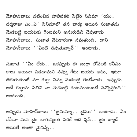
మోహన్‌బాబు నటించిన పొలిటికల్‌ సెటైర్‌ సినిమా ‘యం.
ధర్మరాజు ఎం.ఏ’ సినిమాలో తన భార్య అయిన సుజాతను
మెడబట్టి బయటకు గెంటమని అనురుడిచి చెపుతాడు
మోహన్‌బాబు. సుజాత వెటకారంగా నవుతుంది. దాని
మోహన్‌బాబు ‘‘ఏంటి నవుతున్నావ్‌’’ అంటాడు.
సుజాత ‘‘ఏం లేదు.. ఒకప్పుడు ఈ బంగ్లా లోపలకి కనీసం
కాలు అయినా పెడదామని నవ్వు గేటు బయట అటు, ఇటూ
తిరుగుతుంటే మా గుర్ఖా నిన్ను మెడబట్టి గెంటేవాడు. ఇప్పుడు
అదే గుర్ఖాను పిలిచి నా మెడబట్టి గెంటమంటుంటే నవ్వొస్తోంది’’
అంటుంది.
అప్పుడు మోహన్‌బాబు ‘‘టైమమ్మా.. టైము’’ అంటాడు. ఏం
చేసినా మన టైం బాగున్నంత వరకే అది ప్లస్‌.. టైం బ్యాడ్‌
అయితే అంతా మైనస్సే..