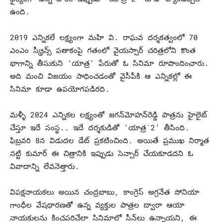
ఉంది.
2019 ఎన్నికలే లక్ష్యంగా మహి వి. రాఘవ దర్శకత్వంలో 70
ఎంఎం స్క్రీన్స్‌ పతాకంపై గతంలో వైయస్సార్‌ చరిత్రలోని కొంత
భాగాన్ని తీసుకుని ‘యాత్ర’ పేరుతో ఓ సినిమా రూపొందించారు.
అది మంచి విజయం సాధించడంతో వైసీపీకి ఆ ఎన్నికల్లో ఈ
సినిమా కూడా ఉపయోగపడిరది.
మళ్ళీ 2024 ఎన్నికల లక్ష్యంతో జగన్‌మోహన్‌రెడ్డి పాత్రను హైలైట్‌
చేస్తూ ఇదే సంస్థ.. ఇదే దర్శకుడితో ‘యాత్ర`2’ తీసింది.
ఫిబ్రవరి 8న విడుదల డేట్‌ ప్రకటించింది. అయితే ప్రముఖ నిర్మాత
నట్టి కుమార్‌ ఈ చిత్రానికి ఇప్పుడు సెన్సార్‌ చేయకూడదని ఓ
వివాదాన్ని లేవనెత్తారు.
విపక్షనాయకలు అయిన చంద్రబాబు, కాంగ్రెస్‌ అగ్రనేత సోనియా
గాంధీల వేషధారణతో ఉన్న వ్యక్తుల పాత్రల ద్వారా ఆయా
నాయకులను కించపరిచేలా సినిమాలో సీన్‌లు ఉన్నాయని, ఈ