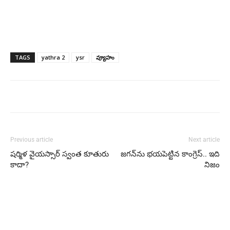
TAGS
yathra 2
ysr
వ్యూహం
Previous article
Next article
షర్మిళ వైయస్సార్‌ స్వంత కూతురు
జగన్‌ను భయపెట్టిన కాంగ్రెస్‌.. ఇది
కాదా?
నిజం