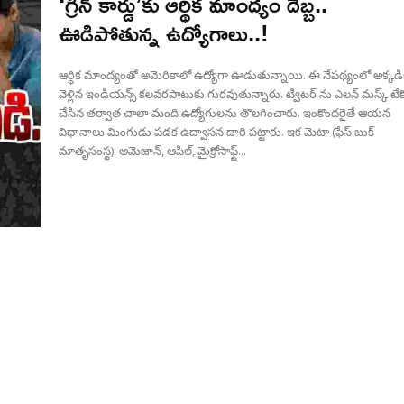
‘గ్రీన్ కార్డు’కు ఆర్థిక మాంద్యం దెబ్బ..
ఊడిపోతున్న ఉద్యోగాలు..!
ఆర్ధిక మాంద్యంతో అమెరికాలో ఉద్యోగా ఊడుతున్నాయి. ఈ నేపథ్యంలో అక్కడి
వెళ్లిన ఇండియన్స్ కలవరపాటుకు గురవుతున్నారు. ట్విటర్ ను ఎలన్ మస్క్ టే
చేసిన తర్వాత చాలా మంది ఉద్యోగులను తొలగించారు. ఇంకొందరైతే ఆయన
విధానాలు మింగుడు పడక ఉద్వాసన దారి పట్టారు. ఇక మెటా (ఫేస్ బుక్
మాతృసంస్థ), అమెజాన్, ఆపిల్, మైక్రోసాఫ్ట్...