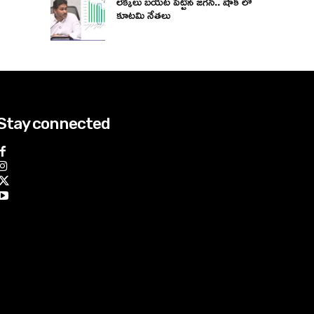
లెక్కలు బయట పెట్టిన జగన్.. షాక్ లో
కూటమి నేతలు
Stay connected