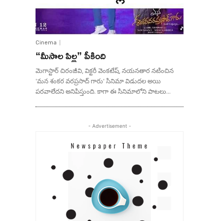
Cinema
“మీసాల పిల్ల” పీకింది
మెగాస్టార్ చిరంజీవి, విక్టరీ వెంకటేష్, నయనతార నటించిన
'మన శంకర వరప్రసాద్ గారు' సినిమా విడుదల అయి
పరవాలేదని అనిపిస్తుంది. కాగా ఈ సినిమాలోని పాటలు...
- Advertisement -