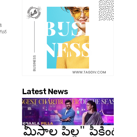
కి
కోవర్
Latest News