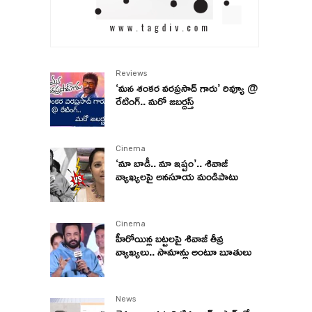
Reviews
‘మన శంకర వరప్రసాద్ గారు’ రివ్యూ @
రేటింగ్.. మరో జబర్దస్త్
Cinema
‘మా బాడీ.. మా ఇష్టం’.. శివాజీ
వ్యాఖ్యలపై అనసూయ మండిపాటు
Cinema
హీరోయిన్ల బట్టలపై శివాజీ తీవ్ర
వ్యాఖ్యలు.. సామాన్లు అంటూ బూతులు
News