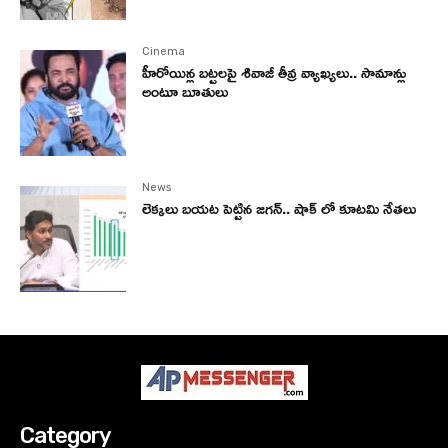
Cinema
హీరోయిన్ల బట్టలపై శివాజీ తీవ్ర వ్యాఖ్యలు.. సామాన్లు
అంటూ బూతులు
News
లెక్కలు బయట పెట్టిన జగన్.. షాక్ లో కూటమి నేతలు
Category