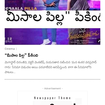
Cinema
“మీసాల పిల్ల” పీకింది
మెగాస్టార్ చిరంజీవి, విక్టరీ వెంకటేష్, నయనతార నటించిన 'మన శంకర వరప్రసాద్
గారు' సినిమా విడుదల అయి పరవాలేదని అనిపిస్తుంది. కాగా ఈ సినిమాలోని
పాటలు...
- Advertisement -