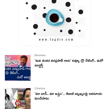
Reviews
‘మన శంకర వరప్రసాద్ గారు’ రివ్యూ @ రేటింగ్.. మరో
జబర్దస్త్
Cinema
‘మా బాడీ.. మా ఇష్టం’.. శివాజీ వ్యాఖ్యలపై అనసూయ
మండిపాటు