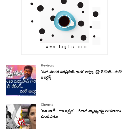
Reviews
‘మన శంకర వరప్రసాద్ గారు’ రివ్యూ @ రేటింగ్.. మరో
జబర్దస్త్
Cinema
‘మా బాడీ.. మా ఇష్టం’.. శివాజీ వ్యాఖ్యలపై అనసూయ
మండిపాటు