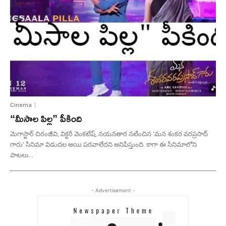
Cinema
“మీసాల పిల్ల” పీకింది
మెగాస్టార్ చిరంజీవి, విక్టరీ వెంకటేష్, నయనతార నటించిన 'మన శంకర వరప్రసాద్
గారు' సినిమా విడుదల అయి పరవాలేదని అనిపిస్తుంది. కాగా ఈ సినిమాలోని
పాటలు...
- Advertisement -