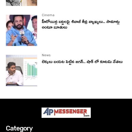
Cinema
హీరోయిన్ల బట్టలపై శివాజీ తీవ్ర వ్యాఖ్యలు.. సామాన్లు
అంటూ బూతులు
News
లెక్కలు బయట పెట్టిన జగన్.. షాక్ లో కూటమి నేతలు
Category