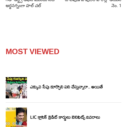
అర్థనగ్నంగా హల్ చల్
నెం. 1
MOST VIEWED