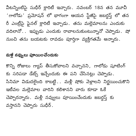
వీటన్నింటిపై సుధీర్ క్లారిటీ ఇచ్చారు. నవంబర్ 18న తన మూవీ
‘గాలోడు’ ప్రమోషన్ లో భాగంగా ఆయన స్టేజీపై జబర్దస్త్ లో తన
రీ ఎంట్రీపై ఫైనల్ క్లారిటీ ఇచ్చాడు. తను మల్లెమాలను ఎందుకు
వదిలానో.. ఇప్పుడు ఎందుకు రావాలనుకుంటున్నానో చెప్పాడు. షో
నుంచి తను బయటకు రావడం పూర్తిగా వ్యక్తిగతమే అన్నారు.
మళ్లీ నవ్వులు పూయించేందుకు
కొన్ని రోజులు గ్యాప్ తీసుకోవాలని వచ్చానని, గాలోడు షూటింగ్
కు సరిపడా డేట్స్ ఇచ్చేందుకు ఈ పని చేసినట్లు చెప్పాడు.
సినిమా విడుదలైంది కాబట్టి.. మళ్లీ షోకు వెళ్లాలని నిర్ణయించుకొని
ఇటీవల మల్లెమాల వారిని కలిశానని వారు కూడా ఓకే
చెప్పారన్నారు. మళ్లీ నవ్వులు పూయించేందుకు జబర్దస్త్ కు
వస్తానని చెప్పారు సుధీర్.