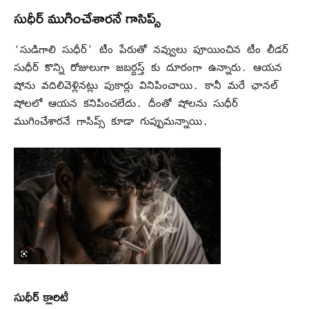
సుధీర్ ముగించేశారనే గాసిప్స్
‘సుడిగాలి సుధీర్’ టీం పేరుతో నవ్వులు పూయించిన టీం లీడర్
సుధీర్ కొన్ని రోజులుగా జబర్దస్త్ కు దూరంగా ఉన్నారు. ఆయన
షోను వదిలివెళ్లినట్లు పుకార్లు వినిపించాయి. కానీ మరే ఛానల్
షోలలో ఆయన కనిపించలేదు. దీంతో షోలను సుధీర్
ముగించేశారనే గాసిప్స్ కూడా గుప్పుమన్నాయి.
సుధీర్ క్లారిటీ