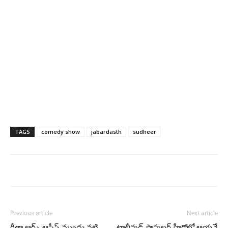
TAGS
comedy show
jabardasth
sudheer
Previous article
Next article
గీతా ఆర్ట్స్ ఆఫీస్ ముందు నటి
టాలీవుడ్ పాపులర్ హీరోల్లో ఆయనే