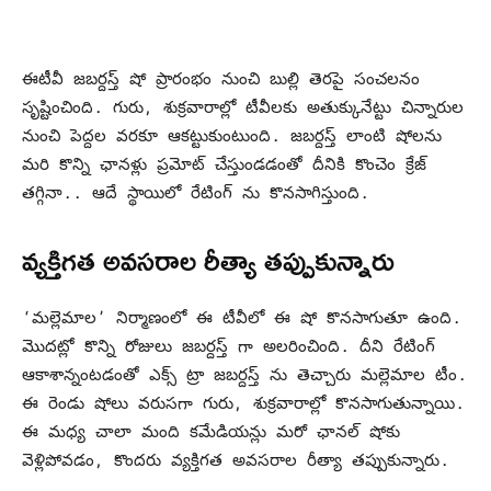
ఈటీవీ జబర్దస్త్ షో ప్రారంభం నుంచి బుల్లి తెరపై సంచలనం
సృష్టించింది. గురు, శుక్రవారాల్లో టీవీలకు అతుక్కునేట్టు చిన్నారుల
నుంచి పెద్దల వరకూ ఆకట్టుకుంటుంది. జబర్దస్త్ లాంటి షోలను
మరి కొన్ని ఛానళ్లు ప్రమోట్ చేస్తుండడంతో దీనికి కొంచెం క్రేజ్
తగ్గినా.. ఆదే స్థాయిలో రేటింగ్ ను కొనసాగిస్తుంది.
వ్యక్తిగత అవసరాల రీత్యా తప్పుకున్నారు
‘మల్లెమాల’ నిర్మాణంలో ఈ టీవీలో ఈ షో కొనసాగుతూ ఉంది.
మొదట్లో కొన్ని రోజులు జబర్దస్త్ గా అలరించింది. దీని రేటింగ్
ఆకాశాన్నంటడంతో ఎక్స్ ట్రా జబర్దస్త్ ను తెచ్చారు మల్లెమాల టీం.
ఈ రెండు షోలు వరుసగా గురు, శుక్రవారాల్లో కొనసాగుతున్నాయి.
ఈ మధ్య చాలా మంది కమేడియన్లు మరో ఛానల్ షోకు
వెళ్లిపోవడం, కొందరు వ్యక్తిగత అవసరాల రీత్యా తప్పుకున్నారు.