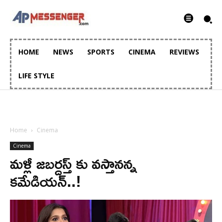
HOME
NEWS
SPORTS
CINEMA
REVIEWS
LIFE STYLE
Home
Cinema
Cinema
మళ్లీ జబర్దస్త్ కు వస్తానన్న
కమేడియన్..!