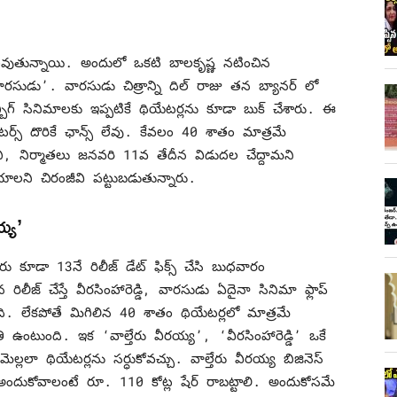
ుదలవుతున్నాయి. అందులో ఒకటి బాలకృష్ణ నటించిన
‘వారసుడు’. వారసుడు చిత్రాన్ని దిల్ రాజు తన బ్యానర్ లో
బ్బిగ్ సినిమాలకు ఇప్పటికే థియేటర్లను కూడా బుక్ చేశారు. ఈ
ేటర్స్ దొరికే ఛాన్స్ లేవు. కేవలం 40 శాతం మాత్రమే
ర్ బాబీ, నిర్మాతలు జనవరి 11వ తేదీన విడుదల చేద్దామని
యాలని చిరంజీవి పట్టుబడుతున్నారు.
య్య’
 కూడా 13నే రిలీజ్ డేట్ ఫిక్స్ చేసి బుధవారం
 రిలీజ్ చేస్తే వీరసింహారెడ్డి, వారసుడు ఏదైనా సినిమా ఫ్లాప్
టుంది. లేకపోతే మిగిలిన 40 శాతం థియేటర్లలో మాత్రమే
ితి ఉంటుంది. ఇక ‘వాల్తేరు వీరయ్య’, ‘వీరసింహారెడ్డి’ ఒకే
 మెల్లలా థియేటర్లను సర్ధుకోవచ్చు. వాల్తేరు వీరయ్య బిజినెస్
న్ అందుకోవాలంటే రూ. 110 కోట్ల షేర్ రాబట్టాలి. అందుకోసమే