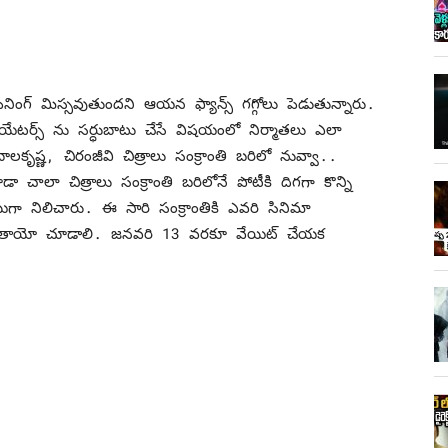
ినింగ్ మిస్సవుతుందని ఆయన ఫ్యాన్స్ గగ్గోలు పెడుతున్నారు.
యేటర్స్ ను సర్ధుబాటు చేసే విషయంలో నిర్మాతలు ఎలా
కృష్ణ, చిరంజీవి చిత్రాలు సంక్రాంతి బరిలో నువ్వా..
ాలా చిత్రాలు సంక్రాంతి బరిలోనే పోటీకి దిగగా కొన్ని
ేయిగా నిలిచారు. ఈ సారి సంక్రాంతికి ఎవరి సినిమా
క్కుతాయో చూడాలి. జనవరి 13 వరకూ వేయిట్ చేయక