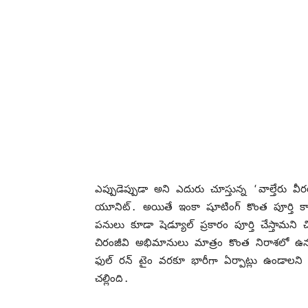
ఎప్పుడెప్పుడా అని ఎదురు చూస్తున్న ‘వాల్తేరు వీర
యూనిట్. అయితే ఇంకా షూటింగ్ కొంత పూర్తి కావాల్స
పనులు కూడా షెడ్యూల్ ప్రకారం పూర్తి చేస్తామని చిత
చిరంజీవి అభిమానులు మాత్రం కొంత నిరాశలో ఉన్నట
ఫుల్ రన్ టైం వరకూ భారీగా ఏర్పాట్లు ఉండాలని కో
చల్లింది.