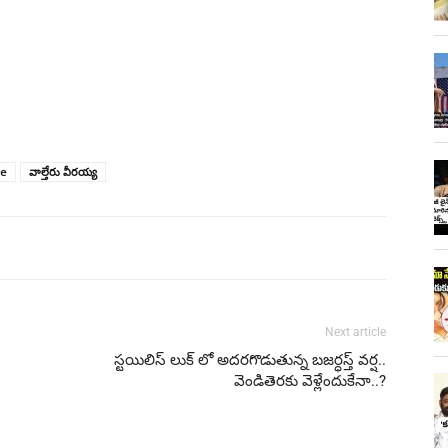
te
వాల్తేరు వీరయ్య
Next article
స్టయిలిస్ లుక్ లో అదరగొడుతున్న బజర్ధస్త్ వర్ష..
వెండితెరకు వెళ్లేందుకేనా..?