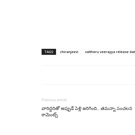
TAGS
chiranjeevi
valtheru veerayya release da
Previous article
వారిద్దరితో అప్పుడే పెళ్లి జరిగింది.. తమన్నా సంచలన
కామెంట్స్