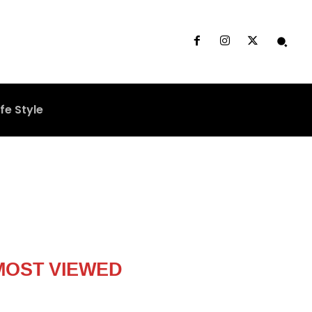
ife Style
MOST VIEWED