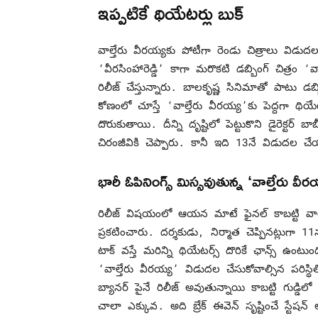
ఇప్పటికే థియేటర్లు బుక్
వాల్తేరు వీరయ్యకు పోటీగా రెండు చిత్రాలు విడ
‘వీరసింహారెడ్డి’ కాగా మరొకటి డబ్బింగ్ చిత్రం 
రిలీజ్ చేస్తున్నారు. బాలకృష్ణ సినిమాతో పాటు డ
కోణంలో చూస్తే ‘వాల్తేరు వీరయ్య’కు పెద్దగా థియ
దొరుకుతాయి. దీన్ని దృష్టిలో పెట్టుకొని డైరెక్ట
చిరంజీవికి చెప్పారు. కానీ ఇది 13నే విడుదల చే
భారీ ఓపినింగ్స్ మిస్సవుతున్న ‘వాల్తేరు వీర
రిలీజ్ విషయంలో ఆయన మాటే ఫైనల్ కాబట్టి వారు
ప్రకటించారు. దర్శకుడు, నిర్మాత చెప్పినట్లుగా 11న
టాక్ వస్తే మరిన్ని థియేటర్స్ దొరికే ఛాన్స్ ఉం
‘వాల్తేరు వీరయ్య’ విడుదల చేసుకోవాల్సిన పరిస్థ
బ్యానర్ పైనే రిలీజ్ అవుతున్నాయి కాబట్టి గుడ్డిలో
చాలా ఎక్కువ. అది బ్రేక్ ఈవెన్ సృష్టించే స్టేష