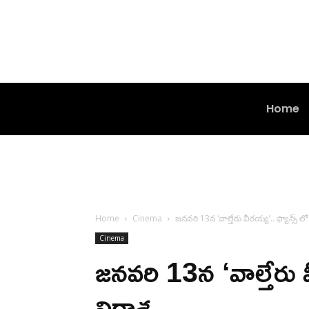
Home
Home
Cinema
జనవరి 13న ‘వాల్తేరు వీరయ్య’.. ఫ్యాన్స్ లో 
Cinema
జనవరి 13న ‘వాల్తేరు వీ
నిరాశ