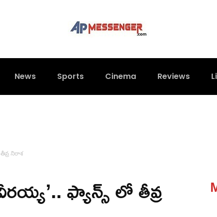
News
Sports
Cinema
Reviews
L
తీవ్ర నిరాశ
రయ్య’.. ఫ్యాన్స్ లో తీవ్ర