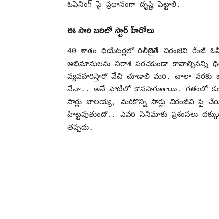
ఓపెనింగ్ పై ప్రధానంగా దృష్టి పెట్టాలి.
ఈ సారి బరిలో స్టార్ హీరోలు
40 శాతం థియేటర్లలో రిలీజైతే చిరంజీవి రేంజ్ ఓప
అభిమానులను నిరాశ పరచకుండా కావాల్సినన్ని థి
వ్యవహరిస్తారో వేచి చూడాలి మరి. చాలా వరకు బాల
నేనా.. అనే పోటీలో కొనసాగుతాయి. గతంలో కూడా చ
సార్లు బాలయ్య, మరికొన్ని సార్లు చిరంజీవి పై చ
హిట్టవుతుందో.. ఎవరి సినిమాకు ప్రశంసలు ద
తప్పదు.