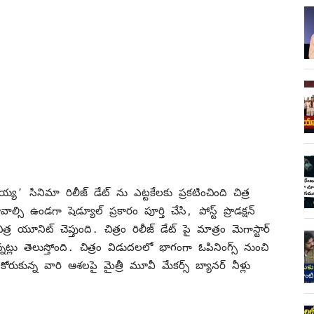
య్య’ సినిమా రిలీజ్ డేట్ ను ఎట్టకేలకు ప్రకటించింది చిత్ర
ి ఉండగా షెడ్యూల్ ప్రకారం పూర్తి చేసి, పోస్ట్ ప్రొడక్షన్
్ర యూనిట్ చెప్తుంది. చిత్రం రిలీజ్ డేట్ పై మాత్రం మెగాస్టార్
్లు తెలుస్తోంది. చిత్రం విడుదలలో భాగంగా ఓపినింగ్స్ నుంచి
రుకున్న వారి ఆశలపై మైత్రీ మూవీ మేకర్స్ బ్యానర్ నీళ్లు