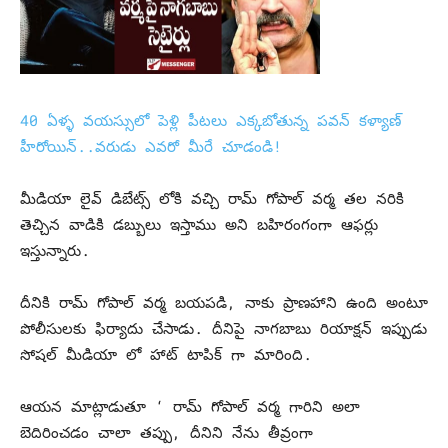
40 ఏళ్ళ వయస్సులో పెళ్లి పీటలు ఎక్కబోతున్న పవన్ కళ్యాణ్
హీరోయిన్..వరుడు ఎవరో మీరే చూడండి!
మీడియా లైవ్ డిబేట్స్ లోకి వచ్చి రామ్ గోపాల్ వర్మ తల నరికి
తెచ్చిన వాడికి డబ్బులు ఇస్తాము అని బహిరంగంగా ఆఫర్లు
ఇస్తున్నారు.
దీనికి రామ్ గోపాల్ వర్మ బయపడి, నాకు ప్రాణహాని ఉంది అంటూ
పోలీసులకు ఫిర్యాదు చేసాడు. దీనిపై నాగబాబు రియాక్షన్ ఇప్పుడు
సోషల్ మీడియా లో హాట్ టాపిక్ గా మారింది.
ఆయన మాట్లాడుతూ ‘ రామ్ గోపాల్ వర్మ గారిని అలా
బెదిరించడం చాలా తప్పు, దీనిని నేను తీవ్రంగా