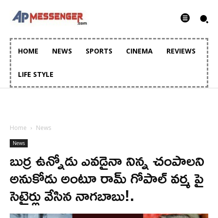
HOME
NEWS
SPORTS
CINEMA
REVIEWS
LIFE STYLE
Home
News
News
బుర్ర ఉన్నోడు ఎవడైనా నిన్న చంపాలని
అనుకోడు అంటూ రామ్ గోపాల్ వర్మ పై
సెటైర్లు వేసిన నాగబాబు!.