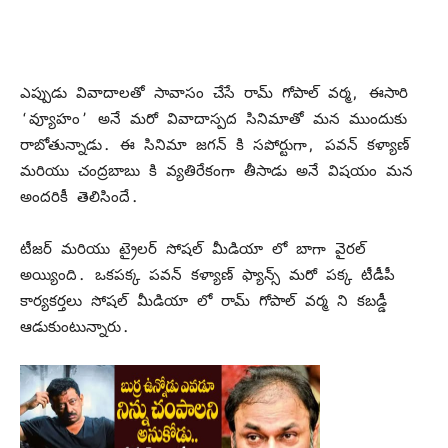
ఎప్పుడు వివాదాలతో సావాసం చేసే రామ్ గోపాల్ వర్మ, ఈసారి
‘వ్యూహం’ అనే మరో వివాదాస్పద సినిమాతో మన ముందుకు
రాబోతున్నాడు. ఈ సినిమా జగన్ కి సపోర్టుగా, పవన్ కళ్యాణ్
మరియు చంద్రబాబు కి వ్యతిరేకంగా తీసాడు అనే విషయం మన
అందరికీ తెలిసిందే.
టీజర్ మరియు ట్రైలర్ సోషల్ మీడియా లో బాగా వైరల్
అయ్యింది. ఒకపక్క పవన్ కళ్యాణ్ ఫ్యాన్స్ మరో పక్క టీడీపీ
కార్యకర్తలు సోషల్ మీడియా లో రామ్ గోపాల్ వర్మ ని కబడ్డీ
ఆడుకుంటున్నారు.