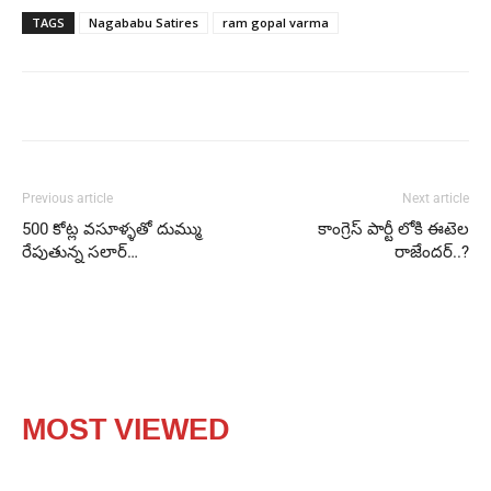
TAGS
Nagababu Satires
ram gopal varma
Previous article
Next article
500 కోట్ల వసూళ్ళతో దుమ్ము
కాంగ్రెస్ పార్టీ లోకి ఈటెల
రేపుతున్న సలార్‌…
రాజేందర్..?
MOST VIEWED