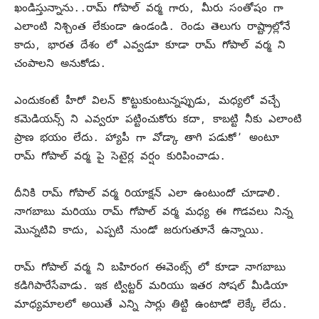
ఖండిస్తున్నాను..రామ్ గోపాల్ వర్మ గారు, మీరు సంతోషం గా
ఎలాంటి నిశ్చింత లేకుండా ఉండండి. రెండు తెలుగు రాష్ట్రాల్లోనే
కాదు, భారత దేశం లో ఎవ్వడూ కూడా రామ్ గోపాల్ వర్మ ని
చంపాలని అనుకోడు.
ఎందుకంటే హీరో విలన్ కొట్టుకుంటున్నప్పుడు, మధ్యలో వచ్చే
కమెడియన్స్ ని ఎవ్వరూ పట్టించుకోరు కదా, కాబట్టి నీకు ఎలాంటి
ప్రాణ భయం లేదు. హ్యాపీ గా వోడ్కా తాగి పడుకో’ అంటూ
రామ్ గోపాల్ వర్మ పై సెటైర్ల వర్షం కురిపించాడు.
దీనికి రామ్ గోపాల్ వర్మ రియాక్షన్ ఎలా ఉంటుందో చూడాలి.
నాగబాబు మరియు రామ్ గోపాల్ వర్మ మధ్య ఈ గొడవలు నిన్న
మొన్నటివి కాదు, ఎప్పటి నుండో జరుగుతూనే ఉన్నాయి.
రామ్ గోపాల్ వర్మ ని బహిరంగ ఈవెంట్స్ లో కూడా నాగబాబు
కడిగిపారేసేవాడు. ఇక ట్విట్టర్ మరియు ఇతర సోషల్ మీడియా
మాధ్యమాలలో అయితే ఎన్ని సార్లు తిట్టి ఉంటాడో లెక్కే లేదు.