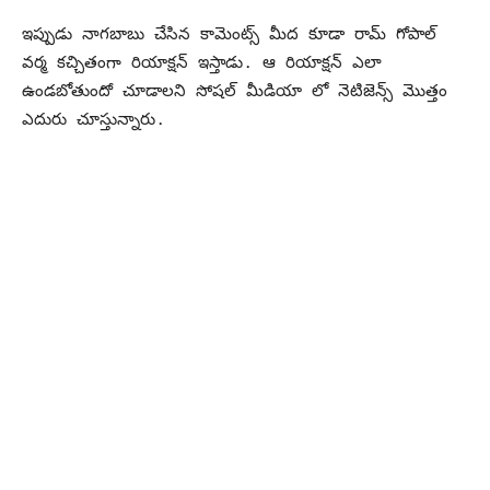
ఇప్పుడు నాగబాబు చేసిన కామెంట్స్ మీద కూడా రామ్ గోపాల్
వర్మ కచ్చితంగా రియాక్షన్ ఇస్తాడు. ఆ రియాక్షన్ ఎలా
ఉండబోతుందో చూడాలని సోషల్ మీడియా లో నెటిజెన్స్ మొత్తం
ఎదురు చూస్తున్నారు.