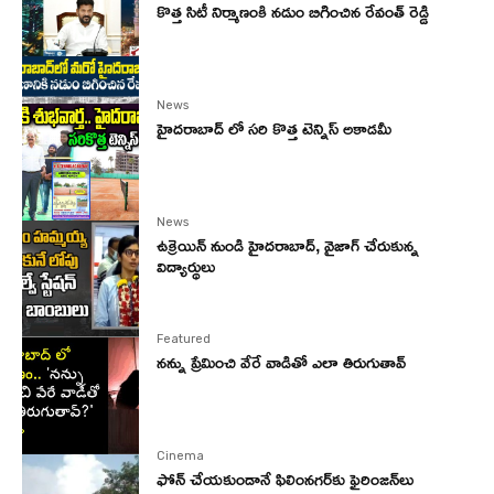
కొత్త సిటీ నిర్మాణంకి నడుం బిగించిన రేవంత్ రెడ్డి
News
హైదరాబాద్ లో సరి కొత్త టెన్నిస్ అకాడమీ
News
ఉక్రెయిన్ నుండి హైదరాబాద్, వైజాగ్ చేరుకున్న
విద్యార్థులు
Featured
నన్ను ప్రేమించి వేరే వాడితో ఎలా తిరుగుతావ్
Cinema
ఫోన్‌ చేయకుండానే ఫిలింనగర్‌కు ఫైరింజన్‌లు