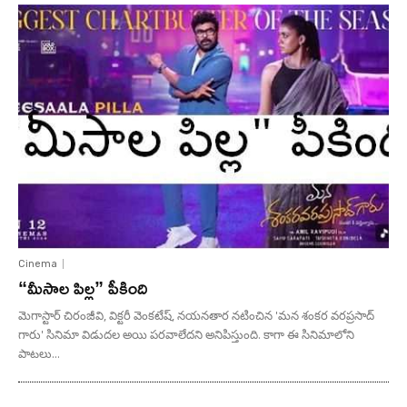
Cinema
“మీసాల పిల్ల” పీకింది
మెగాస్టార్ చిరంజీవి, విక్టరీ వెంకటేష్, నయనతార నటించిన 'మన శంకర వరప్రసాద్
గారు' సినిమా విడుదల అయి పరవాలేదని అనిపిస్తుంది. కాగా ఈ సినిమాలోని
పాటలు...