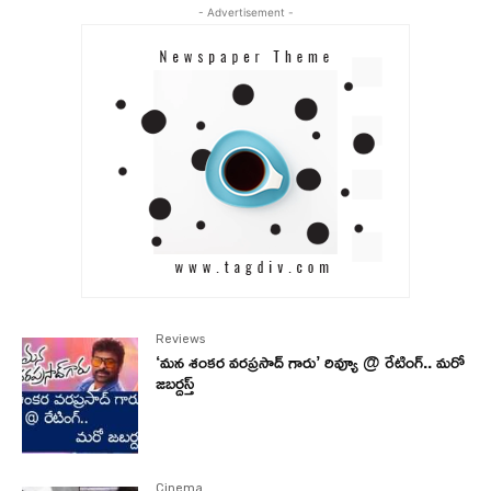
- Advertisement -
Reviews
‘మన శంకర వరప్రసాద్ గారు’ రివ్యూ @ రేటింగ్.. మరో
జబర్దస్త్
Cinema