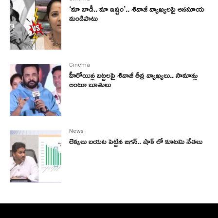
‘మా బాడీ.. మా ఇష్టం’.. శివాజీ వ్యాఖ్యలపై అనసూయ
మండిపాటు
Cinema
హీరోయిన్ల బట్టలపై శివాజీ తీవ్ర వ్యాఖ్యలు.. సామాన్లు
అంటూ బూతులు
News
లెక్కలు బయట పెట్టిన జగన్.. షాక్ లో కూటమి నేతలు