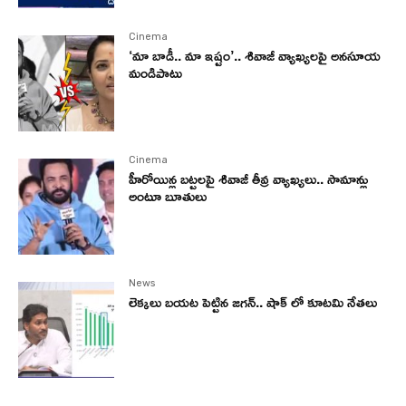
Cinema
‘మా బాడీ.. మా ఇష్టం’.. శివాజీ వ్యాఖ్యలపై అనసూయ
మండిపాటు
Cinema
హీరోయిన్ల బట్టలపై శివాజీ తీవ్ర వ్యాఖ్యలు.. సామాన్లు
అంటూ బూతులు
News
లెక్కలు బయట పెట్టిన జగన్.. షాక్ లో కూటమి నేతలు