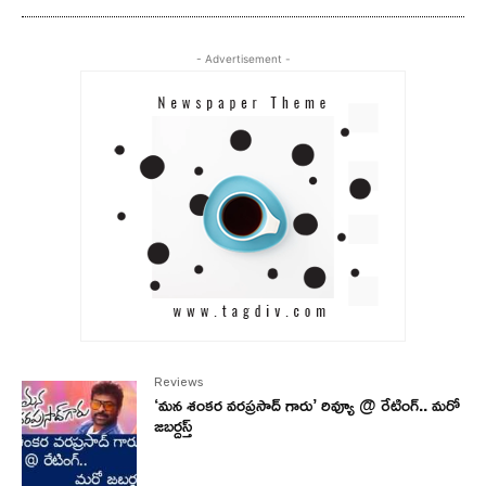
- Advertisement -
Reviews
‘మన శంకర వరప్రసాద్ గారు’ రివ్యూ @ రేటింగ్.. మరో
జబర్దస్త్