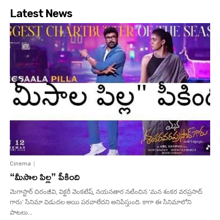
Latest News
Cinema
“మీసాల పిల్ల” పీకింది
మెగాస్టార్ చిరంజీవి, విక్టరీ వెంకటేష్, నయనతార నటించిన 'మన శంకర వరప్రసాద్
గారు' సినిమా విడుదల అయి పరవాలేదని అనిపిస్తుంది. కాగా ఈ సినిమాలోని
పాటలు...