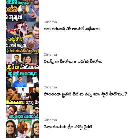
Cinema
అల్లు అరవింద్ తో అందుకే విభేదాలు
Cinema
విలన్స్ గా హీరోలుగా ఎదిగిన హీరోలు
Cinema
సొంతంగా ప్రైవేట్ జెట్ లు ఉన్న మన స్టార్ హీరోలు..?
Cinema
మెగా కూతురు శ్రీజ పోస్ట్ వైరల్