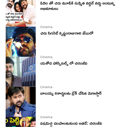
ఓదెల తో చిరు మూవీకి సుస్మిత వద్దనే వద్దు అంటున్న
అభిమానులు
Cinema
చిరు సిగరెట్‌ కృష్ణంరాజుగారి జేబులో
Cinema
యశోద హాస్పిటల్స్ లో చిరంజీవి
Cinema
బాలయ్య రికార్డులను బ్రేక్ చేసిన మెగాస్టార్
Cinema
విషమిచ్చి చంపాలనుకుంది అతడే: చిరంజీవి