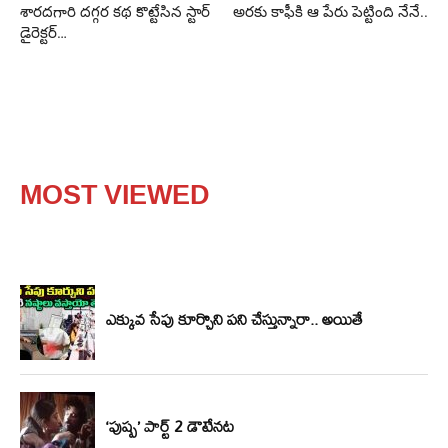
శారదగారి దగ్గర కథ కొట్టేసిన స్టార్‌
అరకు కాఫీకి ఆ పేరు పెట్టింది నేనే..
డైరెక్టర్‌…
MOST VIEWED