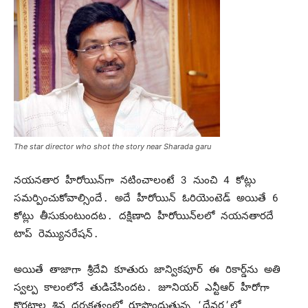
The star director who shot the story near Sharada garu
నయనతార హీరోయిన్‌గా నటించాలంటే 3 నుంచి 4 కోట్లు
సమర్పించుకోవాల్సిందే. అదే హీరోయిన్‌ ఓరియెంటెడ్‌ అయితే 6
కోట్లు తీసుకుంటుందట. దక్షిణాది హీరోయిన్‌లలో నయనతారదే
టాప్‌ రెమ్యునరేషన్‌.
అయితే తాజాగా శ్రీదేవి కూతురు జాన్వికపూర్‌ ఈ రికార్డ్‌ను అతి
స్వల్ప కాలంలోనే తుడిచేసిందట. జూనియర్‌ ఎన్టీఆర్‌ హీరోగా
కొరటాల శివ దర్శకత్వంలో రూపొందుతున్న ‘దేవర’లో