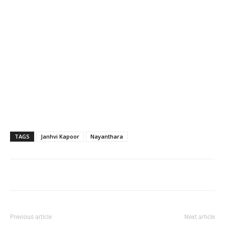
TAGS
Janhvi Kapoor
Nayanthara
Previous article
Next article