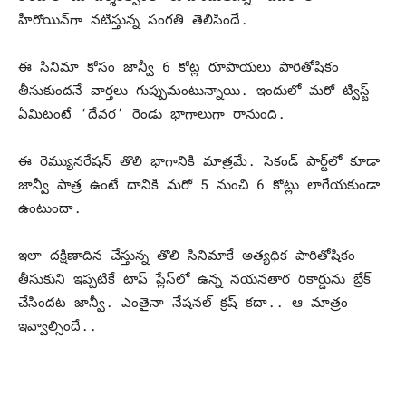
హీరోయిన్‌గా నటిస్తున్న సంగతి తెలిసిందే.
ఈ సినిమా కోసం జాన్వీ 6 కోట్ల రూపాయలు పారితోషికం
తీసుకుందనే వార్తలు గుప్పుమంటున్నాయి. ఇందులో మరో ట్విస్ట్‌
ఏమిటంటే ‘దేవర’ రెండు భాగాలుగా రానుంది.
ఈ రెమ్యునరేషన్‌ తొలి భాగానికి మాత్రమే. సెకండ్‌ పార్ట్‌లో కూడా
జాన్వీ పాత్ర ఉంటే దానికి మరో 5 నుంచి 6 కోట్లు లాగేయకుండా
ఉంటుందా.
ఇలా దక్షిణాదిన చేస్తున్న తొలి సినిమాకే అత్యధిక పారితోషికం
తీసుకుని ఇప్పటికే టాప్‌ ప్లేస్‌లో ఉన్న నయనతార రికార్డును బ్రేక్‌
చేసిందట జాన్వీ. ఎంతైనా నేషనల్‌ క్రష్‌ కదా.. ఆ మాత్రం
ఇవ్వాల్సిందే..