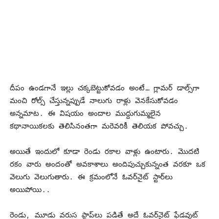
దీపం ఉండగానే ఇల్లు చక్కబెట్టుకోవడం అంటే… గ్లామర్‌ డాల్స్‌గా
మంచి రోల్స్‌ చేస్తున్నప్పుడే నాలుగు రాళ్లు వెనకేసుకోవడం
అన్నమాట. ఈ విషయం అందాల ముద్దుగుమ్మలైన
కథానాయికలకు తెలిసినంతగా మరెవరికీ తెలియక పోవచ్చు.
అయితే ఇందులో కూడా రెండు రకాల వాళ్లు ఉంటారు. మొదటి
రకం వారు అందంతో అవకాశాలు అందిపుచ్చుకున్నంత వరకూ ఒక
వెలుగు వెలుగుతారు. ఈ క్రమంలోనే ఓవర్‌నైట్‌ స్టార్‌లు
అయిపోయి..
రెండు, మూడు వరుస ఫ్లాప్‌లు పడితే అదే ఓవర్‌నైట్‌ ఫేడవుట్‌