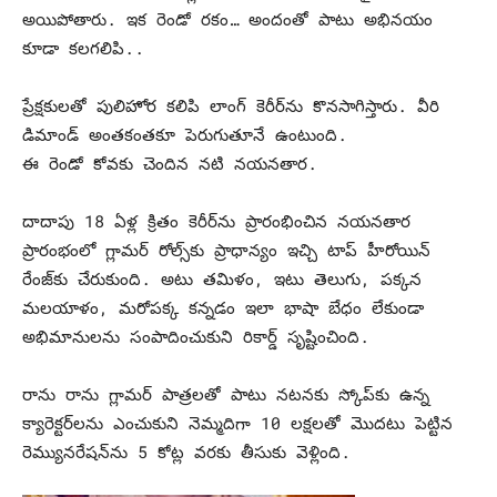
అయిపోతారు. ఇక రెండో రకం… అందంతో పాటు అభినయం
కూడా కలగలిపి..
ప్రేక్షకులతో పులిహోర కలిపి లాంగ్‌ కెరీర్‌ను కొనసాగిస్తారు. వీరి
డిమాండ్‌ అంతకంతకూ పెరుగుతూనే ఉంటుంది.
ఈ రెండో కోవకు చెందిన నటి నయనతార.
దాదాపు 18 ఏళ్ల క్రితం కెరీర్‌ను ప్రారంభించిన నయనతార
ప్రారంభంలో గ్లామర్‌ రోల్స్‌కు ప్రాధాన్యం ఇచ్చి టాప్‌ హీరోయిన్‌
రేంజ్‌కు చేరుకుంది. అటు తమిళం, ఇటు తెలుగు, పక్కన
మలయాళం, మరోపక్క కన్నడం ఇలా భాషా బేధం లేకుండా
అభిమానులను సంపాదించుకుని రికార్డ్‌ సృష్టించింది.
రాను రాను గ్లామర్‌ పాత్రలతో పాటు నటనకు స్కోప్‌కు ఉన్న
క్యారెక్టర్‌లను ఎంచుకుని నెమ్మదిగా 10 లక్షలతో మొదటు పెట్టిన
రెమ్యునరేషన్‌ను 5 కోట్ల వరకు తీసుకు వెళ్లింది.