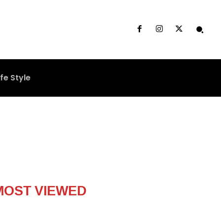
ife Style
MOST VIEWED