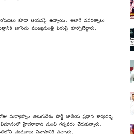
నే ఆరోపణలు కూడా ఆయనపై ఉన్నాయి. అలాగే నవరత్నాలు
ానికి జగన్‌ను ముఖ్యమంత్రి పీఠంపై కూర్చోబెట్టారు.
 మధ్యాహ్నం తెలుగుదేశం పార్టీ జాతీయ ప్రధాన కార్యదర్శి
విమానంలో హైదరాబాద్‌ నుంచి గన్నవరం చేరుకున్నారు.
లిలోని చంద్రబాబు నివాసానికి వచ్చారు.