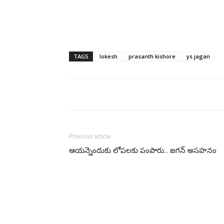
TAGS
lokesh
prasanth kishore
ys jagan
Previous article
ఆయన్నెందుకు లోపలకు పంపారు.. జగన్‌ అసహనం