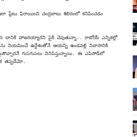
ే ఇలా ప్లేటు ఫిరాయించి చంద్రబాబు శిబిరంలో కనిపించడం
.
 దానికి హాజరయ్యారని పైకి చెపుతున్నా.. రాబోయే ఎన్నికల్లో
ీకేను నియమించే ఉద్దేశంతోనే ఆయన్ని ఉండవల్లి నివాసానికి
్టుకొచ్చారనే గుసగుసలు వినిపిస్తున్నాయి. ఈ ఎపిసోడ్‌లో
క తప్పదేమో.