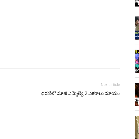
Next article
ధరణిలో మాజీ ఎమ్మెల్యే 2 ఎకరాలు మాయం