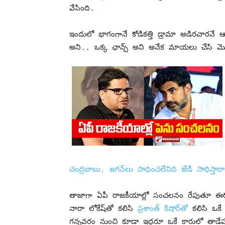
వేసింది.
ఇందులో భాగంగానే కోడికత్తి డ్రామా అడిరచార
అని.. ఒక్క ఛాన్స్‌ అని అనేక మాయలు చేసి మొత్త
చంద్రబాబు, జగన్‌లు సాధించలేనిది జేడీ సాధిస్తారా
తాజాగా ఏపీ రాజకీయాల్లో సంచలనం రేపుతూ ఈరోజు
నారా లోకేష్‌తో కలిసి
ప్రశాంత్‌ కిషోర్‌తో
కలిసి ఒకే 
గన్నవరం నుంచి కూడా ఇద్దరూ ఒకే కారులో తాడేపల్