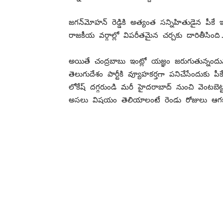
జగన్‌మోహన్‌ రెడ్డికి అత్యంత సన్నిహితుడైన పీక
రాజకీయ వర్గాల్లో విపరీతమైన చర్చకు దారితీసింది
అయితే చంద్రబాబు ఇంట్లో యజ్ఞం జరుగుతున్నందున
తెలుగుదేశం పార్టీకి వ్యూహకర్తగా పనిచేసేందుకు ప
లోకేష్‌ దగ్గరుండి మరీ హైదరాబాద్‌ నుంచి వెంటబెట
అసలు విషయం తెలియాలంటే రెండు రోజులు ఆగ