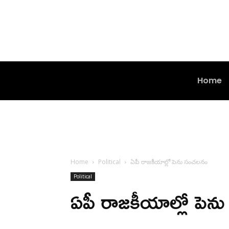
Home
Home
Political
ఏపీ రాజకీయాల్లో పెను సంచలనం
Political
ఏపీ రాజకీయాల్లో పె