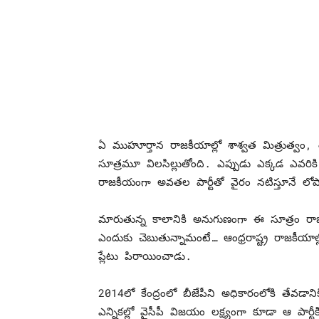
ఏ ముహూర్తాన రాజకీయాల్లో శాశ్వత మిత్రుత్వం, 
సూత్రమూ విలసిల్లుతోంది. ఎప్పుడు ఎక్కడ ఎవర
రాజకీయంగా అవతల పార్టీతో వైరం నటిస్తూనే లోపా
మారుతున్న కాలానికి అనుగుణంగా ఈ సూత్రం రాజకీయ
ఎందుకు చెబుతున్నామంటే… ఆంధ్రరాష్ట్ర రాజకీయాల్లో ప
ప్లేటు పిరాయించాడు.
2014లో కేంద్రంలో బీజేపీని అధికారంలోకి తేవడాని
ఎన్నికల్లో వైసీపీ విజయం లక్ష్యంగా కూడా ఆ పార్టీకి 