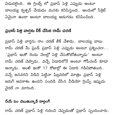
విడుదలైంది. ఈ గ్లింబ్స్ లో ప్రభాస్ పెళ్లి ఎప్పుడు అంటూ
బాలయ్య క్వశ్చన్ వేయడం మనకు కనిపిస్తుంది. అందులో సీక్రెట్
ఏమైనా ఉందా అంటూ బాలయ్య అడుగడం కనిపించింది.
ప్రభాస్ పెళ్లి వార్తను లీక్ చేసిన రామ్ చరణ్
ప్రభాస్ పెళ్లి వార్తను రాం చరణ్ లీక్ చేశాడు. బాలయ్య బాబు
రామ్ చరణ్ మీ ఫ్రెండ్ ప్రభాస్ పెళ్లి ఎప్పుడు అంటూ ప్రశ్నించగా..
‘ప్రభాస్ ఇంకో రెండు నెలల్లో పెళ్లి చేసుకోబోతున్నాడు’ అంటూ
రామ్ చరణ్ చెప్పాడు. వచ్చే ఏడాదిలోనే అంటూ గోపీచంద్ కూడా
అన్నాడు. అంటే ఇంకో 17 రోజుల్లో ఈ ఏడాది గడిచిపోతుంది.
వచ్చే జనవరిని విడిచి పెట్టినా ఫిబ్రవరిలో మాత్రం ప్రభాస్ పెళ్లి
జరుగే అవకాశం ఉందని సందడి చేసిన వీడియో గ్లింప్స్ ఇప్పుడు
వైరల్ గా మారింది.
రేయ్ ఏం చెబుతున్నావ్ డార్లింగ్
రామ్ చరణ్ ప్రభాస్ పెళ్లి గురించి చెప్పడంతో ప్రభాస్ స్పందించారు.