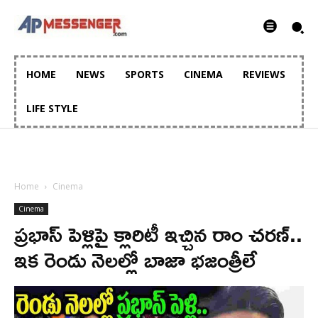
HOME
NEWS
SPORTS
CINEMA
REVIEWS
LIFE STYLE
Home
Cinema
Cinema
ప్రభాస్ పెళ్లిపై క్లారిటీ ఇచ్చిన రాం చరణ్..
ఇక రెండు నెలల్లో బాజా భజంత్రీలే