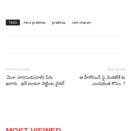
TAGS
hero prabhas
prabhas
ram charan
Previous article
Next article
‘మెగా’ వారసుడు(రాలి) పేరు
ఆ హీరోయిన్ పై వెంకటేశ్ కు
ఖరారు.. ఇదే అంటూ నెట్టింట వైరల్
ఎందుకంత కోపం..?
MOST VIEWED