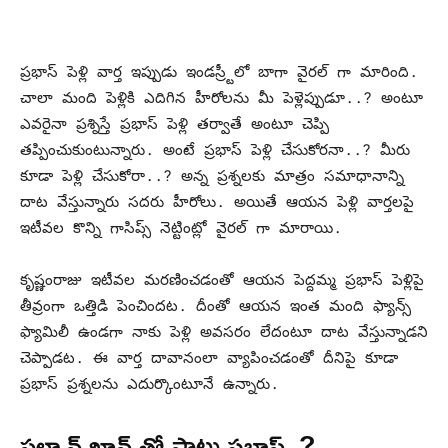
ప్రభాస్ పెళ్లి వార్త ఇప్పుడు ఇండస్ర్టీలో బాగా వైరల్ గా మారింది.
చాలా మంది పెళ్లికి ఎదిగిన హీరోలను మీ పెళ్లెప్పుడూ..? అంటూ
ఎవరైనా ప్రశ్నిస్తే ప్రభాస్ పెళ్లి తర్వాతే అంటూ చెప్పి
తప్పించుకుంటున్నారు. అంటే ప్రభాస్ పెళ్లి చేసుకోరనా..? మీరు
కూడా పెళ్లి చేసుకోరా..? అన్న ప్రశ్నలకు మాత్రం సమాధానాన్ని
దాట వేస్తున్నారు సదరు హీరోలు. అయితే ఆయన పెళ్లి వార్తలపై
ఇటీవల కొన్ని గాసిప్స్ నెట్టింట్లో వైరల్ గా మారాయి.
కృష్ణంరాజు ఇటీవల మరణించడంతో ఆయన పెద్దమ్మ ప్రభాస్ పెళ్లిపై
తీవ్రంగా ఒత్తిడి పెంచిందట. దీంతో ఆయన ఇంత మంది ఫ్యాన్స్
ఫ్యామిలీ ఉండగా నాకు పెళ్లి అవసరం లేదంటూ దాట వేస్తున్నాడని
చెప్పాడట. ఈ వార్త దావానంలా వ్యాపించడంతో దీనిపై కూడా
ప్రభాస్ ప్రశ్నలను ఎదుర్కొంటూనే ఉన్నారు.
సల్మాన్ ఖాన్ తో పాటు ప్రభాస్..?