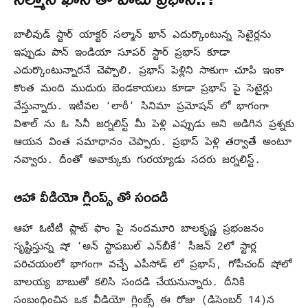
బాలీవుడ్ స్టార్ యాక్టర్ సల్మాన్ ఖాన్ ఎదుర్కొంటున్న సెటైర్లను
ఇప్పుడు పాన్ ఇండియా సూపర్ స్టార్ ప్రభాస్ కూడా
ఎదుర్కొంటున్నారనే చెప్పాలి. ప్రభాస్ పెళ్లిని సాకుగా చూపి ఇంకా
కొంత మంది ముదురు బెండకాయలు కూడా ప్రభాస్ పై సెటైర్లు
వేస్తున్నారు. ఇటీవల ‘లాఠీ’ సినిమా ప్రమోషన్ లో భాగంగా
విశాల్ ను ఓ సినీ జర్నలిస్ట్ మీ పెళ్లి ఎప్పుడు అని అడిగిన ప్రశ్నకు
ఆయన వింత సమాధానం చెప్పారు. ప్రభాస్ పెళ్లి తర్వాతే అంటూ
నవ్వారు. దీంతో అవాక్కుకు గురయ్యాడు సదరు జర్నలిస్ట్.
ఆహా వీడియో గ్లింప్స్ తో సందడి
ఆహా ఓటీటీ ప్లాట్ ఫాం పై నందమూరి బాలకృష్ణ ప్రభంజనం
సృష్టిస్తున్న షో ‘అన్ స్టాపబుల్ ఎన్‌బీకే’ సీజన్ 2లో స్టార్ల
పరిచయంలో భాగంగా వచ్చే ఎపీసోడ్ లో ప్రభాస్, గోపీచంద్ షోలో
బాలయ్య బాబుతో కలిసి సందడి చేయనున్నారు. దీనికి
సంబంధించిన ఒక వీడియో గ్లింబ్స్ ఈ రోజు (డిసెంబర్ 14)న