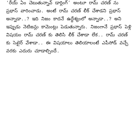
‘రేయ్ ఏం చెబుతున్నావ్ డార్లింగ్’ అంటూ రామ్ చరణ్ ను
ప్రభాస్ వారించాడు. అంటే రామ్ చరణ్ లీక్ చేశాడని ప్రభాస్
అన్నాడా..? ఇది నిజం కాదనే ఉద్దేశ్యంలో అన్నాడా..? అని
ఇప్పుడు నెటిజన్లు కామెంట్లు పెడుతున్నారు. నిజంగానే ప్రభాస్ పెళ్లి
విషయం రామ్ చరణ్ కు తెలిసి లీక్ చేశాడా లేక.. రామ్ చరణ్
కు సెటైర్ వేశాడా.. ఈ విషయాలు తెలియాలంటే ఎపీసోడ్ వచ్చే
వరకు ఎదురు చూడాల్సిందే.