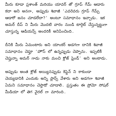
మీరు కూడా ప్రశాంత్ మరియు యావర్ తో గ్రూప్ గేమ్ ఆడారు
కదా అని అనగా, అప్పుడు శివాజీ ‘ఎవరెవరు గ్రూప్ గేమ్స్
ఆడారో జనం చూడలేదా?’ అంటూ సమాధానం ఇచ్చాడు. ఇక
అమర్ దీప్ ని మీరు మొదటి వారం నుండి టార్గెట్ చేస్తున్నట్టుగా
చూస్తున్న ఆడియన్స్ అందరికీ అనిపించింది.
దీనికి మీరు ఏమంటారు అని యాంకర్ అడగగా దానికి శివాజీ
సమాధానం చెప్తూ ‘హౌస్ లో ఉన్నప్పుడు చెప్పాను. ఇప్పటికీ
చెప్తున్నా అమర్ గాడు నాకు మంచి క్లోజ్ ఫ్రెండ్’ అని అంటాడు.
అప్పుడు అంత క్లోజ్ అయ్యినప్పుడు కెప్టెన్ ని కాకుండా
చెయ్యడానికి ఎందుకు అన్ని ప్లాన్స్ వేశారు అని అడగగా శివాజీ
ఏమని సమాధానం చెప్తాడో చూడాలి. ప్రస్తుతం ఈ ప్రోమో సోషల్
మీడియా లో తెగ వైరల్ గా మారింది.