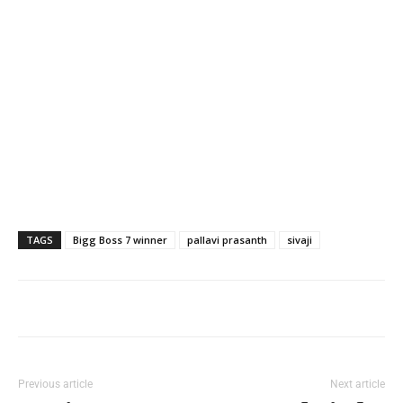
TAGS
Bigg Boss 7 winner
pallavi prasanth
sivaji
Previous article
Next article