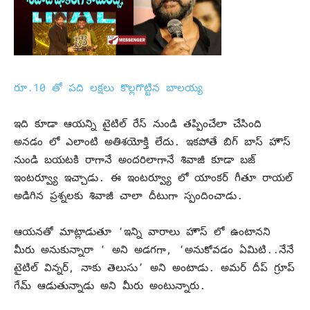
రూ.10 తో పది లక్షలు కొల్లగొట్టిన బాలయ్య
ఇది కూడా ఆయన్ని టైటిల్ రేస్ నుండి తప్పించేలా చేసింది
అనడం లో ఎలాంటి అతిశయోక్తి లేదు. ఇకపోతే బిగ్ బాస్ హౌస్
నుండి బయటకి రాగానే అందరిలాగానే శివాజీ కూడా బజ్
ఇంటర్వ్యూ ఇచ్చాడు. ఈ ఇంటర్వ్యూ లో యాంకర్ గీతూ రాయల్
అడిగిన ప్రశ్నలకు శివాజీ చాలా దీటుగా స్పందించాడు.
ఆయనతో మాట్లాడుతూ ‘ఇన్ని వారాలు హౌస్ లో ఉంటానని
మీరు అనుకున్నారా ‘ అని అడగగా, ‘అనుకోవడం ఏమిటి..నేనే
టైటిల్ విన్నర్, నాకు తెలుసు’ అని అంటాడు. అమర్ దీప్ గ్రూప్
గేమ్ ఆడుతున్నాడు అని మీరు అంటున్నారు.