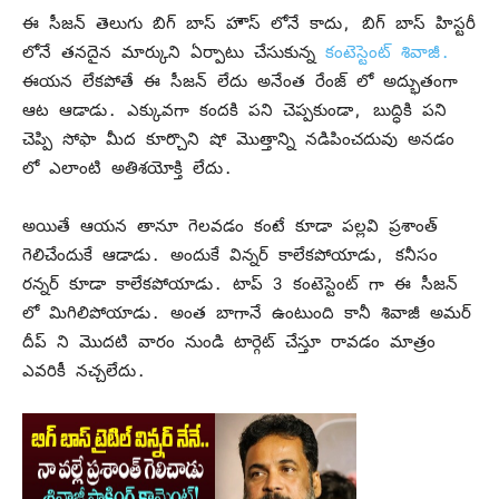
ఈ సీజన్ తెలుగు బిగ్ బాస్ హౌస్ లోనే కాదు, బిగ్ బాస్ హిస్టరీ
లోనే తనదైన మార్కుని ఏర్పాటు చేసుకున్న
కంటెస్టెంట్ శివాజీ.
ఈయన లేకపోతే ఈ సీజన్ లేదు అనేంత రేంజ్ లో అద్భుతంగా
ఆట ఆడాడు. ఎక్కువగా కందకి పని చెప్పకుండా, బుద్ధికి పని
చెప్పి సోఫా మీద కూర్చొని షో మొత్తాన్ని నడిపించదువు అనడం
లో ఎలాంటి అతిశయోక్తి లేదు.
అయితే ఆయన తానూ గెలవడం కంటే కూడా పల్లవి ప్రశాంత్
గెలిచేందుకే ఆడాడు. అందుకే విన్నర్ కాలేకపోయాడు, కనీసం
రన్నర్ కూడా కాలేకపోయాడు. టాప్ 3 కంటెస్టెంట్ గా ఈ సీజన్
లో మిగిలిపోయాడు. అంత బాగానే ఉంటుంది కానీ శివాజీ అమర్
దీప్ ని మొదటి వారం నుండి టార్గెట్ చేస్తూ రావడం మాత్రం
ఎవరికీ నచ్చలేదు.