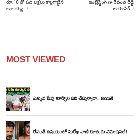
రూ.10 తో పది లక్షలు కొల్లగొట్టిన
ఇంట్రెస్టింగ్ గా రేవంత్ రెడ్డి
బాలయ్య ..!
బయోపిక్..!
MOST VIEWED