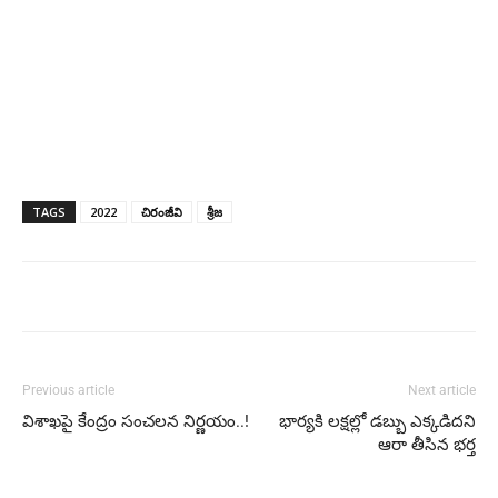
TAGS
2022
చిరంజీవి
శ్రీజ
Previous article
Next article
విశాఖపై కేంద్రం సంచలన నిర్ణయం..!
భార్యకి లక్షల్లో డబ్బు ఎక్కడిదని
ఆరా తీసిన భర్త