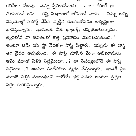
కలిసేలా చేశావు. నన్ను ప్రేమించేవాడు.. చాలా కేరింగ్ గా
చూసుకునేవాడు.. కష్ట సుఖాలలో తోడుండే వాడు.. నన్ను అన్ని
విషయాల్లో సపోర్ట్ చేసిన వ్యక్తిని కలుసుకోవడం అదృష్టంగా
భావిస్తున్నాను. ఇందులకు నీకు థ్యాంక్స్ చెప్పుకుంటున్నాను.
త్వరలోనే నా జీవితంలో కొత్త ప్రయాణం మొదలవుతుంది.’
అంటూ ఆమె ఇన్ స్టా వేదికగా పోస్ట్ పెట్టారు. ఇప్పుడు ఈ పోస్ట్
తెగ వైరల్ అవుతుంది. ఈ పోస్ట్ చూసిన మెగా అభిమానులు
ఆమె మూడో పెళ్లికి సిద్ధమైందా..? ఈ నేపథ్యంలోనే ఈ పోస్ట్
పెట్టిందా..? అంటూ సందేహాలు వ్యక్తం చేస్తున్నారు. ఇంతకీ శ్రీజ
మూడో పెళ్లికి సంబంధించి కాబోయే భర్త ఎవరు అంటూ ప్రశ్నల
వర్షం కురిరిస్తున్నారు.