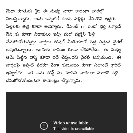
మెగా కూతురు శ్రీజ ఈ మధ్య చాలా కాలంగా వార్తల్లో
నిలుస్తున్నారు. ఆమె ఇప్పటికే రెండు పెళ్లిళ్లు చేసుకొని ఇద్దరు
పిల్లలకు తల్లి కూడా అయ్యారు. రీసెంట్ గా రెండో భర్త కళ్యాణ్
దేవ్ కు కూడా విడాకులు ఇచ్చి మరో వ్యక్తిని పెళ్లి
చేసుకోబోతున్నట్లు వార్తలు సోషల్ మీడియాలో పెద్ద ఎత్తున వైరల్
అవుతున్నాయి. ఇందుకు కారణం కూడా లేకపోలేదు. ఈ మధ్య
ఆమె పెట్టిన పోస్ట్ కూడా ఇదే చెప్తుందని వైరల్ అవుతుంది. ఈ
వార్తలపై ఇప్పటి వరకూ మెగా కుటుంబం కూడా ఎలాంటి క్లారిటీ
ఇవ్వలేదు. ఇక ఆమె పోస్ట్ ను చూసిన వారంతా మూడో పెళ్లి
చేసుకోబోతోందంటూ కామెంట్లు చేస్తున్నారు.