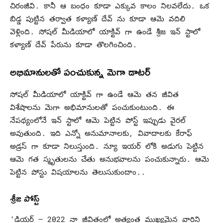
చిరంజీవి. కానీ ఆ బంధం కూడా ఎక్కువ కాలం నిలవలేదు. ఒక
బిడ్డ పుట్టిన తర్వాత కళ్యాణ్ దేవ్ ను కూడా ఆమె వదిలి
వెళ్లింది. సోషల్ మీడియాలో యాక్టివ్ గా ఉండే శ్రీజ ఇన్ స్టాలో
కళ్యాణ్ దేవ్ పేరును కూడా తొలగించింది.
అభిమానులతో పంచుకున్న మెగా డాటర్
సోషల్ మీడియాలో యాక్టివ్ గా ఉండే ఆమె తన జీవిత
విశేషాలను మెగా అభిమానులతో పంచుకుంటుంది. ఈ
నేపథ్యంలోనే ఇన్ స్టాలో ఆమె పెట్టిన పోస్ట్ ఇప్పుడు వైరల్
అవుతుంది. ఇది ఎన్నో అనుమానాలకు, వివాదాలకు కేరాఫ్
అడ్రస్ గా కూడా నిలుస్తుంది. న్యూ ఇయర్ లోకి అడుగు పెట్టిన
ఆమె గత స్మృతులను చేతు అనుభవాలను పంచుకున్నారు. ఆమె
పెట్టిన పోస్టు విషయాలను తెలుసుకుందాం..
శ్రీజ పోస్ట్
‘డియర్ – 2022 నా జీవితంలో అత్యంత ముఖ్యమైన వారిని