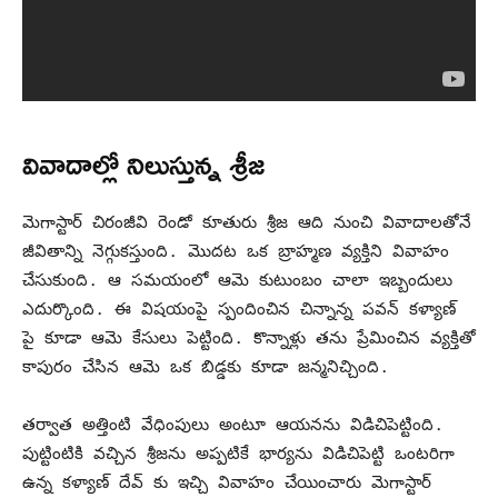
వివాదాల్లో నిలుస్తున్న శ్రీజ
మెగాస్టార్ చిరంజీవి రెండో కూతురు శ్రీజ ఆది నుంచి వివాదాలతోనే
జీవితాన్ని నెగ్గుకస్తుంది. మొదట ఒక బ్రాహ్మణ వ్యక్తిని వివాహం
చేసుకుంది. ఆ సమయంలో ఆమె కుటుంబం చాలా ఇబ్బందులు
ఎదుర్కొంది. ఈ విషయంపై స్పందించిన చిన్నాన్న పవన్ కళ్యాణ్
పై కూడా ఆమె కేసులు పెట్టింది. కొన్నాళ్లు తను ప్రేమించిన వ్యక్తితో
కాపురం చేసిన ఆమె ఒక బిడ్డకు కూడా జన్మనిచ్చింది.
తర్వాత అత్తింటి వేధింపులు అంటూ ఆయనను విడిచిపెట్టింది.
పుట్టింటికి వచ్చిన శ్రీజను అప్పటికే భార్యను విడిచిపెట్టి ఒంటరిగా
ఉన్న కళ్యాణ్ దేవ్ కు ఇచ్చి వివాహం చేయించారు మెగాస్టార్