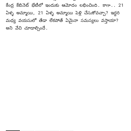
కేంద్ర కేబినెట్‌ భేటీలో ఇందుకు ఆమోదం లభించింది. కాగా.. 21
ఏళ్ళ అమ్మాయి, 21 ఏళ్ళ అమ్మాయి పెళ్లి చేసుకోవచ్చా? ఇద్దరి
మధ్య వయసులో తేడా లేకపోతే ఏమైనా సమస్యలు వస్తాయా?
అని వేచి చూడాల్సిందే.