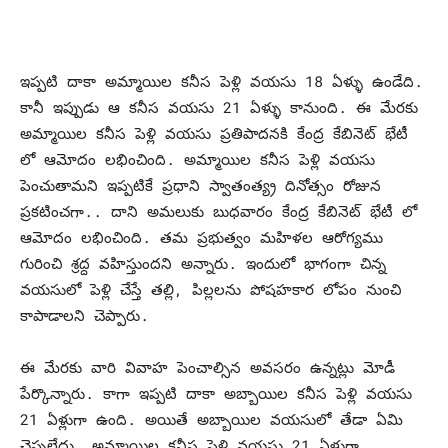
ఇప్పటి దాకా అమ్మాయిల కనీస పెళ్లి వయసు 18 ఏళ్ళు ఉండేది.
కానీ ఇప్పుడు ఆ కనీస వయసు 21 ఏళ్ళు కానుంది. ఈ మేరకు
అమ్మాయిల కనీస పెళ్లి వయసు ప్రతిపాదనకి కేంద్ర కేబినెట్‌ భేటీ
లో ఆమోదం లభించింది. అమ్మాయిల కనీస పెళ్లి వయసు
పెంచుతామని ఇప్పటికే ప్రధాని స్వాతంత్య్ర దినోత్సం రోజున
ప్రకటించగా.. దాని అమలుకు బుధవారం కేంద్ర కేబినెట్‌ భేటీ లో
ఆమోదం లభించింది. తమ ప్రభుత్వం మహిళల ఆరోగ్యము
గురించి శ్రద్ద వహిస్తుందని అన్నారు. ఇందులో భాగంగా చిన్న
వయసులో పెళ్లి చేస్తే తల్లి, పిల్లలను పోషహకార లోపం నుంచి
కాపాడాలని చెప్పారు.
ఈ మేరకు వారి వివాహ పెంచాల్సిన అవసరం ఉన్నట్లు మోడీ
పేర్కొన్నారు. కాగా ఇప్పటి దాకా అబ్బాయిల కనీస పెళ్లి వయసు
21 ఏళ్లుగా ఉంది. అయితే అబ్బాయిల వయసులో తేడా ఏమి
చెప్పలేదు. అమ్మాయిల కనీస పెళ్లి వయసు 21 ఏళ్లుగా