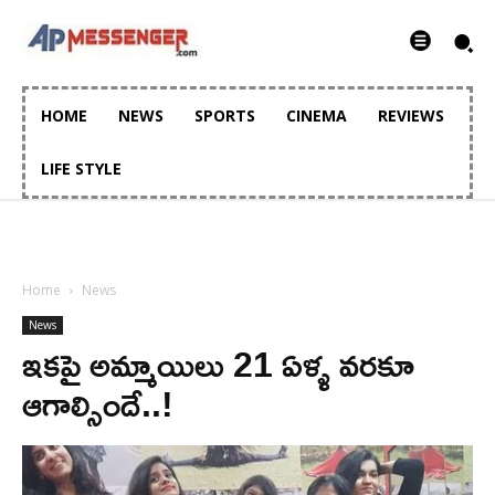
HOME
NEWS
SPORTS
CINEMA
REVIEWS
LIFE STYLE
Home
News
News
ఇకపై అమ్మాయిలు 21 ఏళ్ళ వరకూ
ఆగాల్సిందే..!