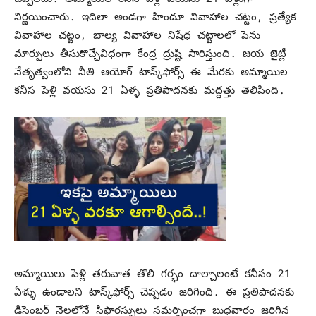
నిర్ణయించారు. ఇదిలా అండగా హిందూ వివాహాల చట్టం, ప్రత్యేక
వివాహాల చట్టం, బాల్య వివాహాల నిషేధ చట్టాలలో పెను
మార్పులు తీసుకొచ్చేవిధంగా కేంద్ర ద్రుష్టి సారిస్తుంది. జయ జైట్లీ
నేతృత్వంలోని నీతి ఆయోగ్ టాస్క్‌ఫోర్స్ ఈ మేరకు అమ్మాయిల
కనీస పెళ్లి వయసు 21 ఏళ్ళ ప్రతిపాదనకు మద్దత్తు తెలిపింది.
అమ్మాయిలు పెళ్లి తరువాత తొలి గర్భం దాల్చాలంటే కనీసం 21
ఏళ్ళు ఉండాలని టాస్క్‌ఫోర్స్ చెప్పడం జరిగింది. ఈ ప్రతిపాదనకు
డిసెంబర్‌ నెలలోనే సిఫారస్సులు సమర్పించగా బుధవారం జరిగిన