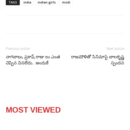
TAGS
india
indian girls
modi
Previous article
Next article
నాగబాబు, ప్రకాష్ రాజు లు ఎంత
రాజమౌళితో సినిమాపై బాలకృష్ణ
చెప్పిన వినలేదు.. అందుకే
స్పందన
MOST VIEWED