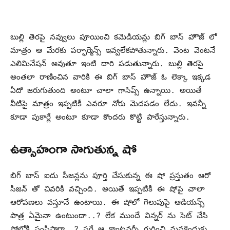
బుల్లి తెరపై నవ్వులు పూయించి కమెడియన్లు బిగ్ బాస్ హౌజ్ లో
మాత్రం ఆ మేరకు పర్ఫార్మెన్స్ ఇవ్వలేకపోతున్నారు. వెంట వెంటనే
ఎలిమినేషన్ అవుతూ ఇంటి దారి పడుతున్నారు. బుల్లి తెరపై
అంతలా రాణించిన వారికి ఈ బిగ్ బాస్ హౌజ్ ఓ లెక్కా ఇక్కడ
ఏదో జరుగుతుంది అంటూ చాలా గాసిప్స్ ఉన్నాయి. అయితే
వీటిపై మాత్రం ఇప్పటికీ ఎవరూ నోరు మెదపడం లేదు. ఇవన్నీ
కూడా పుకార్లే అంటూ కూడా కొందరు కొట్టి పారేస్తున్నారు.
ఉత్సాహంగా సాగుతున్న షో
బిగ్ బాస్ ఐదు సీజన్లను పూర్తి చేసుకున్న ఈ షో ప్రస్తుతం ఆరో
సీజన్ తో చివరికి వచ్చింది. అయితే ఇప్పటికీ ఈ షోపై చాలా
ఆరోపణలు వస్తూనే ఉంటాయి. ఈ షోలో గెలుపుపై ఆడియన్స్
పాత్ర ఏమైనా ఉంటుందా..? లేక ముందే విన్నర్ ను సెట్ చేసి
షోలోకి పంపిస్తారా..? సరే ఆ కాంట్రవర్సీ గురించి మనకెందుకు