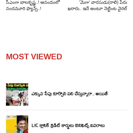
సీఎంగా బాలకృష్ణ..! ఆనందంలో
‘మెగా’ వారసుడు(రాలి) పేరు
నందమూరి ఫ్యాన్స్..!
ఖరారు.. ఇదే అంటూ నెట్టింట వైరల్
MOST VIEWED