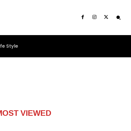
ife Style
MOST VIEWED