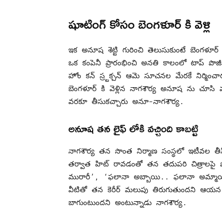
షూటింగ్ కోసం బెంగళూర్ కి వెళ్లి
ఇక అనూష శెట్టి గురించి తెలుసుకుంటే బెంగళూర్
ఒక కంపెనీ ప్రారంభించి అనతి కాలంలో టాప్ పొజీషన
హోం కన్ స్ర్టక్చన్ ఆమె సూచనల మేరకే నిర్మిం
బెంగళూర్ కి వెళ్లిన నాగశౌర్య అనూష ను చూసి 
వరకూ తీసుకచ్చారు అనూ-నాగశౌర్య.
అనూష తన లైఫ్ లోకి వచ్చింది కాబట్టి
నాగశౌర్య తన సొంత నిర్మాణ సంస్థలో ఇటీవల తీసిన
తర్వాత హిట్ రావడంతో తన తదుపరి చిత్రాలపై ఫ
మురారీ’, ‘ఫలానా అబ్బాయి.. ఫలానా అమ్మాయి’, ‘
వీటితో తన కెరీర్ మలుపు తిరుగుతుందని ఆయన చె
బాగుంటుందని అంటున్నాడు నాగశౌర్య.