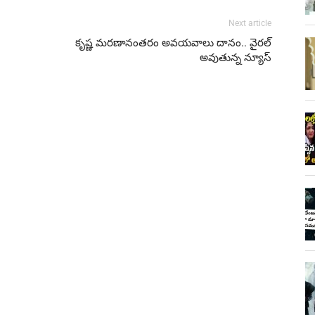
Next article
కృష్ణ మరణానంతరం అవయవాలు దానం.. వైరల్
అవుతున్న న్యూస్