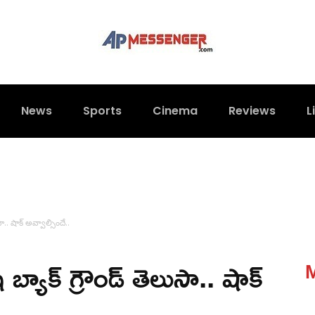
News
Sports
Cinema
Reviews
L
.. షాక్ అవ్వాల్సిందే..
్యాక్ గ్రౌండ్ తెలుసా.. షాక్