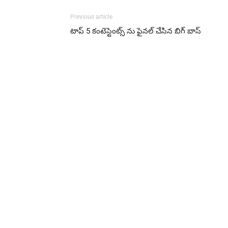
Previous article
టాప్ 5 కంటెస్టెంట్స్ ను ఫైనల్ చేసిన బిగ్ బాస్