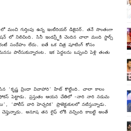
 లో మంచి గుర్తింపు ఉన్న ఇంటీరియర్ డిజైనర్. తనే సొంతంగా
్ లో నిలిచింది. సినీ ఇండస్ర్టీకి చెందిన చాలా మంది స్టార్స్
చారంటే సందేహం లేదు. ఐతే ఒక చిత్ర షూటింగ్ కోసం
మనసు పారేసుకున్నారంట. ఇక పెద్దలను ఒప్పంచి పెళ్లి తంతు
 ‘కృష్ణ వ్రిందా వివాహారి’ హిట్ కొట్టింది. చాలా కాలం
ోకస్ పెట్టాడు. ప్రస్తుతం ఆయన చేతిలో -నారి నారి నడుమ
పోలీస్ వారి హెచ్చరిక’ ప్రాజెక్టుకులలో నటిస్తున్నాడు.
ప్తున్నాడు. అనూష తన లైఫ్ లోకి వచ్చింది కాబట్టి అంతే