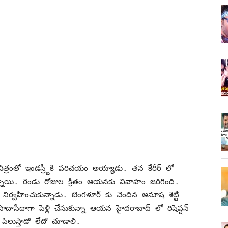
్రంతో ఇండస్ర్టీకి పరిచయం అయ్యాడు. తన కేరీర్ లో
న్నాయి. రెండు రోజుల క్రితం ఆయనకు వివాహం జరిగింది.
నిర్వహించుకున్నాడు. బెంగళూర్ కు చెందిన అనూష శెట్టి
ాసీదాగా పెళ్లి చేసుకున్నా ఆయన హైదరాబాద్ లో రిషెప్షన్
ు పిలుస్తాడో లేదో చూడాలి.