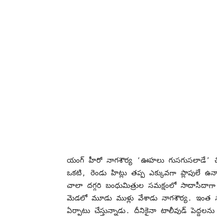
యంగ్ హీరో నాగశౌర్య ‘ఊహలు గుసగుసలాడే’ చిత
ఒకటి, రెండు హిట్లు తప్ప ఎక్కువగా ప్లాపులే ఉ
చాలా దగ్గరి బంధుమిత్రుల సమక్షంలో సాదాసీదాగా 
మెడలో మూడు ముళ్లు వేశాడు నాగశౌర్య. ఇంత సాద
ఏర్పాటు చేస్తున్నాడు. దీనికైనా టాలీవుడ్ పెద్దలన