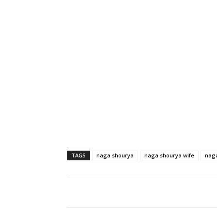
TAGS
naga shourya
naga shourya wife
naga