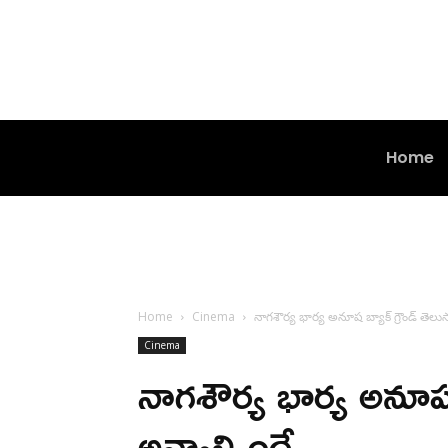
Home
Home
Cinema
నాగశౌర్య భార్య అనూష బ్యాక్ గ్రౌండ్ తెలుసా
Cinema
నాగశౌర్య భార్య అనూష బ
అవ్వాల్సిందే..