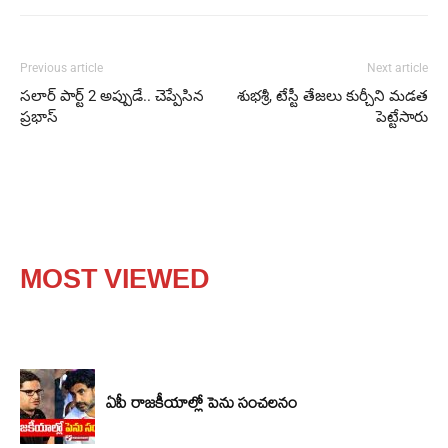
Previous article
Next article
సలార్ పార్ట్ 2 అప్పుడే.. చెప్పేసిన
శుభశ్రీ, టేస్టీ తేజలు కుర్చీని మడత
ప్రభాస్
పెట్టేసారు
MOST VIEWED