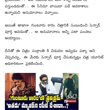
వస్తుండడంతో.. ఈ సినిమా వాయిదా పడే అవకాశాలు
ఉన్నాయని అనుమానాలు వచ్చాయి.
అయితే తాజాగా గుంటూరు కారం చిత్రానికి సంబంధించి సెన్సార్
పూర్తి అవడంతో.. ఆ అనుమానాలు అన్ని పటా పంచలు
అయ్యాయి.
దీనితో ఈ చిత్రం సంక్రాంతి కి విడుదల అవ్వడం పక్కా అని
చెప్పవచ్చు. ఈ మేరకు సెన్సార్ పూర్తి చేసుకున్నట్లు చిత్ర యూనిట్
అధికారికంగా ప్రకటించింది.