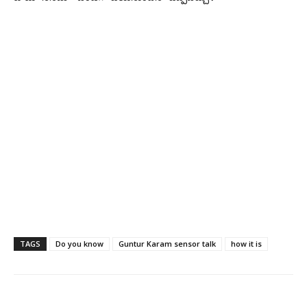
TAGS
Do you know
Guntur Karam sensor talk
how it is