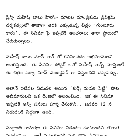
ప్రిన్స్ మహేష్ బాబు హీరోగా మాటల మాంత్రికుడు త్రివిక్రమ్
దర్శకత్వంలో తాజాగా తెరకి ఎక్కుతున్న చిత్రం ‘గుంటూరు
కారం’. ఈ సినిమా పై ఇప్పటికే అంచనాలు తారా స్థాయిలో
చేరుకున్నాయి.
మహేష్ బాబు మాస్ లుక్ లో కనిపించడం అభిమానులని
అలరిస్తుంది. ఈ సినిమా పోస్టర్ లలో మహేష్ లుక్స్ చూస్తుంటే
ఈ చిత్రం పక్కా మాస్ ఎంటర్టైనర్ గా వస్తుందని చెప్పవచ్చు.
అలానే ఇటీవల విడుదల అయిన ‘కుర్చీ మడత పెట్టి’ పాట
అభిమానులని ఒక రేంజిలో అలరించింది. ఇక ఈ సినిమా
ఇప్పటికే అన్ని పనులు పూర్తి చేసుకొని.. జనవరి 12 న
విడుదలకి సిద్ధంగా ఉంది.
సంక్రాంతి కానుకగా ఈ సినిమా విడుదల ఉంటుందని తొలుత
ప్రకటించినా.. అదే సమయానికి మరి కొన్ని సినిమాలు