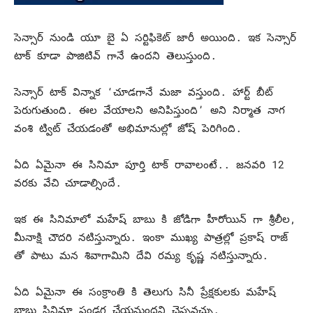
సెన్సార్ నుండి యూ బై ఏ సర్టిఫికెట్ జారీ అయింది. ఇక సెన్సార్
టాక్ కూడా పాజిటివ్ గానే ఉందని తెలుస్తుంది.
సెన్సార్ టాక్ విన్నాక ‘చూడగానే మజా వస్తుంది. హార్ట్ బీట్
పెరుగుతుంది. ఈల వేయాలని అనిపిస్తుంది’ అని నిర్మాత నాగ
వంశి ట్విట్ చేయడంతో అభిమానుల్లో జోష్ పెరిగింది.
ఏది ఏమైనా ఈ సినిమా పూర్తి టాక్ రావాలంటే.. జనవరి 12
వరకు వేచి చూడాల్సిందే.
ఇక ఈ సినిమాలో మహేష్ బాబు కి జోడిగా హీరోయిన్ గా శ్రీలీల,
మీనాక్షి చౌదరి నటిస్తున్నారు. ఇంకా ముఖ్య పాత్రల్లో ప్రకాష్ రాజ్
తో పాటు మన శివాగామిని దేవి రమ్య కృష్ణ నటిస్తున్నారు.
ఏది ఏమైనా ఈ సంక్రాంతి కి తెలుగు సినీ ప్రేక్షకులకు మహేష్
బాబు సినిమా పండగ చేయనుందని చెప్పవచ్చు.